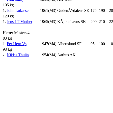
105 kg
1.
John Lukassen
1961(M3)
GudenÃ¥dalens SK
175
190
20
120 kg
1.
Jens LT Vinther
1965(M3)
KÃ¸benhavns SK
200
210
22
Herrer Masters 4
83 kg
1.
Per HernÃ¦s
1947(M4)
Albertslund SF
95
100
10
93 kg
-
Niklas Thulin
1954(M4)
Aarhus AK