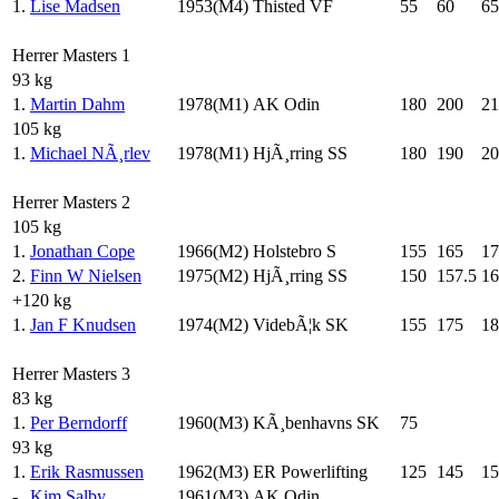
1.
Lise Madsen
1953(M4)
Thisted VF
55
60
65
Herrer Masters 1
93 kg
1.
Martin Dahm
1978(M1)
AK Odin
180
200
21
105 kg
1.
Michael NÃ¸rlev
1978(M1)
HjÃ¸rring SS
180
190
20
Herrer Masters 2
105 kg
1.
Jonathan Cope
1966(M2)
Holstebro S
155
165
17
2.
Finn W Nielsen
1975(M2)
HjÃ¸rring SS
150
157.5
16
+120 kg
1.
Jan F Knudsen
1974(M2)
VidebÃ¦k SK
155
175
18
Herrer Masters 3
83 kg
1.
Per Berndorff
1960(M3)
KÃ¸benhavns SK
75
93 kg
1.
Erik Rasmussen
1962(M3)
ER Powerlifting
125
145
15
-
Kim Salby
1961(M3)
AK Odin