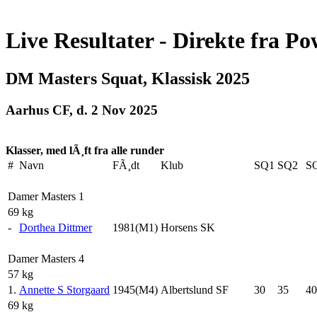
Live Resultater - Direkte fra Po
DM Masters Squat, Klassisk 2025
Aarhus CF, d. 2 Nov 2025
Klasser, med lÃ¸ft fra alle runder
#
Navn
FÃ¸dt
Klub
SQ1
SQ2
S
Damer Masters 1
69 kg
-
Dorthea Dittmer
1981(M1)
Horsens SK
Damer Masters 4
57 kg
1.
Annette S Storgaard
1945(M4)
Albertslund SF
30
35
40
69 kg