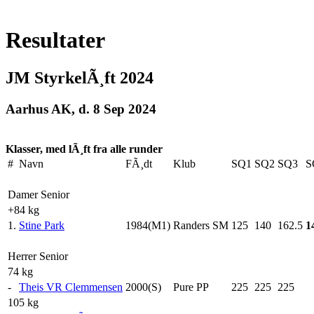
Resultater
JM StyrkelÃ¸ft 2024
Aarhus AK, d. 8 Sep 2024
Klasser, med lÃ¸ft fra alle runder
#
Navn
FÃ¸dt
Klub
SQ1
SQ2
SQ3
S
Damer Senior
+84 kg
1.
Stine Park
1984(M1)
Randers SM
125
140
162.5
1
Herrer Senior
74 kg
-
Theis VR Clemmensen
2000(S)
Pure PP
225
225
225
105 kg