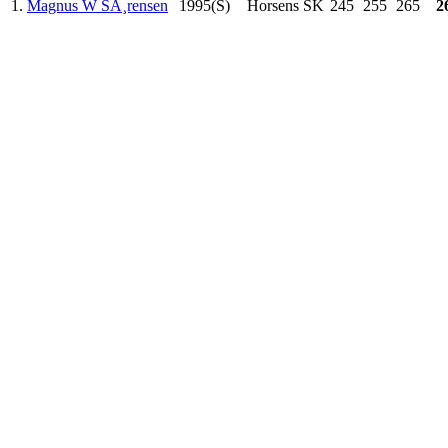
1.
Magnus W SÃ¸rensen
1995(S)
Horsens SK
245
255
265
2