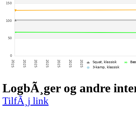
LogbÃ¸ger og andre inte
TilfÃ¸j link