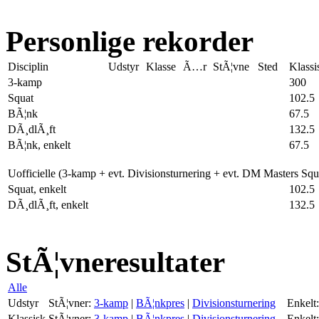
Personlige rekorder
Disciplin
Udstyr
Klasse
Ã…r
StÃ¦vne
Sted
Klassi
3-kamp
300
Squat
102.5
BÃ¦nk
67.5
DÃ¸dlÃ¸ft
132.5
BÃ¦nk, enkelt
67.5
Uofficielle (3-kamp + evt. Divisionsturnering + evt. DM Masters Sq
Squat, enkelt
102.5
DÃ¸dlÃ¸ft, enkelt
132.5
StÃ¦vneresultater
Alle
Udstyr
StÃ¦vner:
3-kamp
|
BÃ¦nkpres
|
Divisionsturnering
Enkelt:
Klassisk
StÃ¦vner:
3-kamp
|
BÃ¦nkpres
|
Divisionsturnering
Enkelt: