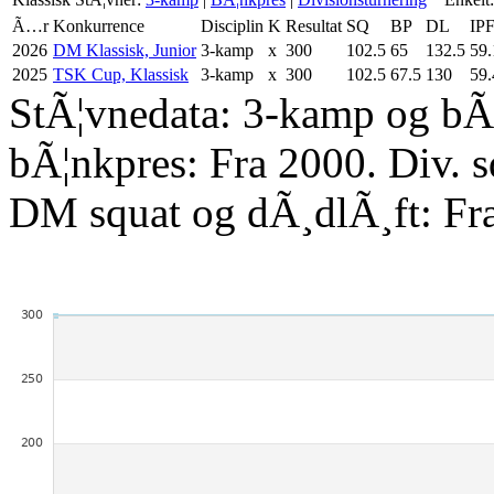
Ã…r
Konkurrence
Disciplin
K
Resultat
SQ
BP
DL
IP
2026
DM Klassisk, Junior
3-kamp
x
300
102.5
65
132.5
59.
2025
TSK Cup, Klassisk
3-kamp
x
300
102.5
67.5
130
59.
StÃ¦vnedata: 3-kamp og bÃ¦
bÃ¦nkpres: Fra 2000. Div. 
DM squat og dÃ¸dlÃ¸ft: Fr