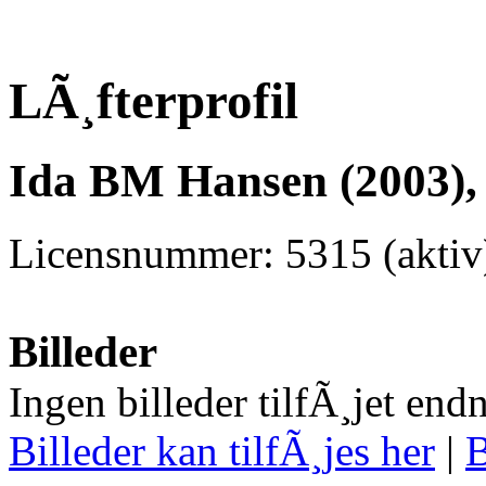
LÃ¸fterprofil
Ida BM Hansen (2003),
Licensnummer: 5315 (aktiv
Billeder
Ingen billeder tilfÃ¸jet end
Billeder kan tilfÃ¸jes her
|
B