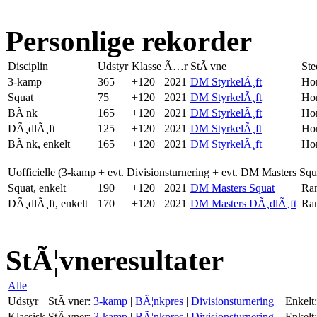
Personlige rekorder
Disciplin
Udstyr
Klasse
Ã…r
StÃ¦vne
Ste
3-kamp
365
+120
2021
DM StyrkelÃ¸ft
Ho
Squat
75
+120
2021
DM StyrkelÃ¸ft
Ho
BÃ¦nk
165
+120
2021
DM StyrkelÃ¸ft
Ho
DÃ¸dlÃ¸ft
125
+120
2021
DM StyrkelÃ¸ft
Ho
BÃ¦nk, enkelt
165
+120
2021
DM StyrkelÃ¸ft
Ho
Uofficielle (3-kamp + evt. Divisionsturnering + evt. DM Masters Sq
Squat, enkelt
190
+120
2021
DM Masters Squat
Ra
DÃ¸dlÃ¸ft, enkelt
170
+120
2021
DM Masters DÃ¸dlÃ¸ft
Ra
StÃ¦vneresultater
Alle
Udstyr
StÃ¦vner:
3-kamp
|
BÃ¦nkpres
|
Divisionsturnering
Enkelt:
Klassisk
StÃ¦vner:
3-kamp
|
BÃ¦nkpres
|
Divisionsturnering
Enkelt: