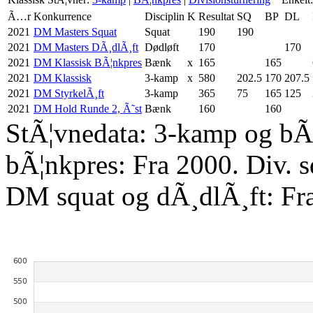
Ã…r
Konkurrence
Disciplin
K
Resultat
SQ
BP
DL
2021
DM Masters Squat
Squat
190
190
2021
DM Masters DÃ¸dlÃ¸ft
Dødløft
170
170
2021
DM Klassisk BÃ¦nkpres
Bænk
x
165
165
2021
DM Klassisk
3-kamp
x
580
202.5
170
207.5
2021
DM StyrkelÃ¸ft
3-kamp
365
75
165
125
2021
DM Hold Runde 2, Ã˜st
Bænk
160
160
StÃ¦vnedata: 3-kamp og bÃ¦
bÃ¦nkpres: Fra 2000. Div. 
DM squat og dÃ¸dlÃ¸ft: Fr