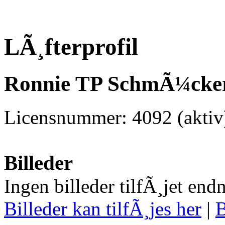
LÃ¸fterprofil
Ronnie TP SchmÃ¼cker 
Licensnummer: 4092 (aktiv
Billeder
Ingen billeder tilfÃ¸jet end
Billeder kan tilfÃ¸jes her
|
B