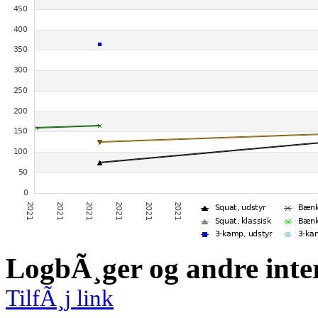
LogbÃ¸ger og andre inte
TilfÃ¸j link