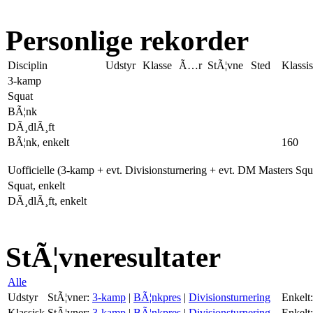
Personlige rekorder
Disciplin
Udstyr
Klasse
Ã…r
StÃ¦vne
Sted
Klassi
3-kamp
Squat
BÃ¦nk
DÃ¸dlÃ¸ft
BÃ¦nk, enkelt
160
Uofficielle (3-kamp + evt. Divisionsturnering + evt. DM Masters Sq
Squat, enkelt
DÃ¸dlÃ¸ft, enkelt
StÃ¦vneresultater
Alle
Udstyr
StÃ¦vner:
3-kamp
|
BÃ¦nkpres
|
Divisionsturnering
Enkelt:
Klassisk
StÃ¦vner:
3-kamp
|
BÃ¦nkpres
|
Divisionsturnering
Enkelt: