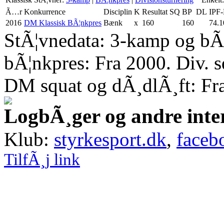
Ã…r
Konkurrence
Disciplin
K
Resultat
SQ
BP
DL
IPF-
2016
DM Klassisk BÃ¦nkpres
Bænk
x
160
160
74.1
StÃ¦vnedata: 3-kamp og bÃ¦
bÃ¦nkpres: Fra 2000. Div. 
DM squat og dÃ¸dlÃ¸ft: Fr
LogbÃ¸ger og andre inte
Klub:
styrkesport.dk
,
faceb
TilfÃ¸j link