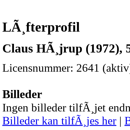
LÃ¸fterprofil
Claus HÃ¸jrup (1972), 
Licensnummer: 2641 (aktiv
Billeder
Ingen billeder tilfÃ¸jet end
Billeder kan tilfÃ¸jes her
|
B