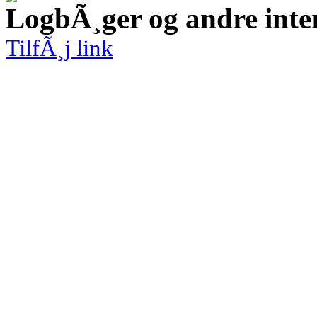
LogbÃ¸ger og andre inte
TilfÃ¸j link