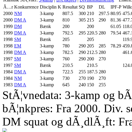
Ã…r
Konkurrence
Disciplin
K
Resultat
SQ
BP
DL
IPF-P
Wilk
2000
NM
3-kamp
807.5
300
210
297.5
80.95
475.
2000
DM A
3-kamp
810
305
215
290
81.36
477.
1999
DM
Bænk
200
200
61.05
118.
1999
DM A
3-kamp
792.5
295
220.5
280
79.54
467.
1998
SM
Bænk
205
205
119.
1998
EM
3-kamp
780
290
205
285
78.29
459.
1998
DM A
3-kamp
782.5
290
212.5
280
461.
1997
SM
3-kamp
760
290
200
270
1997
SM
Bænk
210.5
210.5
124.
1984
DM A
3-kamp
722.5
255
187.5
280
1984
NM
3-kamp
730
270
190
270
1983
DM A
3-kamp
645
240
150
255
StÃ¦vnedata: 3-kamp og bÃ¦
bÃ¦nkpres: Fra 2000. Div. 
DM squat og dÃ¸dlÃ¸ft: Fr