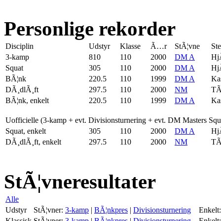
Personlige rekorder
Disciplin
Udstyr
Klasse
Ã…r
StÃ¦vne
St
3-kamp
810
110
2000
DM A
Hj
Squat
305
110
2000
DM A
Hj
BÃ¦nk
220.5
110
1999
DM A
Ka
DÃ¸dlÃ¸ft
297.5
110
2000
NM
TÃ
BÃ¦nk, enkelt
220.5
110
1999
DM A
Ka
Uofficielle (3-kamp + evt. Divisionsturnering + evt. DM Masters Sq
Squat, enkelt
305
110
2000
DM A
Hj
DÃ¸dlÃ¸ft, enkelt
297.5
110
2000
NM
TÃ
StÃ¦vneresultater
Alle
Udstyr
StÃ¦vner:
3-kamp
|
BÃ¦nkpres
|
Divisionsturnering
Enkelt:
Klassisk
StÃ¦vner:
3-kamp
|
BÃ¦nkpres
|
Divisionsturnering
Enkelt: