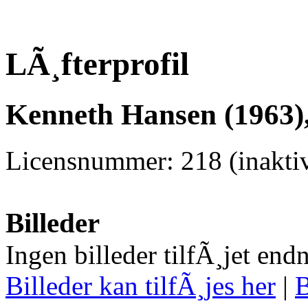
LÃ¸fterprofil
Kenneth Hansen (1963)
Licensnummer: 218 (inaktiv
Billeder
Ingen billeder tilfÃ¸jet end
Billeder kan tilfÃ¸jes her
|
B