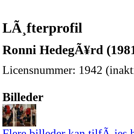
LÃ¸fterprofil
Ronni HedegÃ¥rd (1981
Licensnummer: 1942 (inakti
Billeder
Flere billeder kan tilfÃ¸jes 