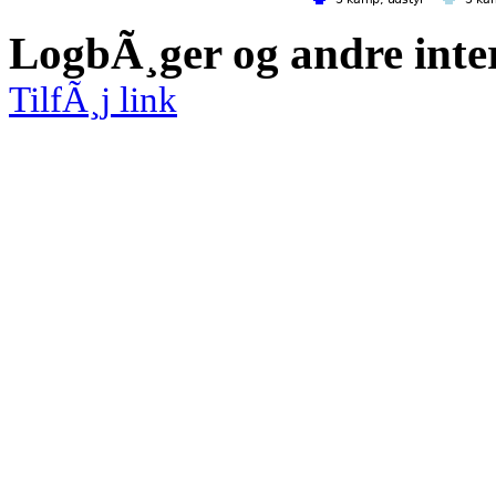
LogbÃ¸ger og andre inte
TilfÃ¸j link