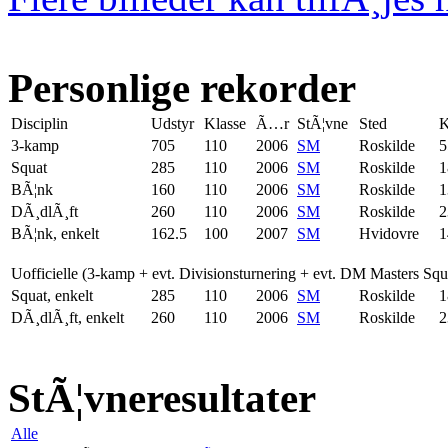
Personlige rekorder
Disciplin
Udstyr
Klasse
Ã…r
StÃ¦vne
Sted
K
3-kamp
705
110
2006
SM
Roskilde
5
Squat
285
110
2006
SM
Roskilde
1
BÃ¦nk
160
110
2006
SM
Roskilde
1
DÃ¸dlÃ¸ft
260
110
2006
SM
Roskilde
2
BÃ¦nk, enkelt
162.5
100
2007
SM
Hvidovre
1
Uofficielle (3-kamp + evt. Divisionsturnering + evt. DM Masters Sq
Squat, enkelt
285
110
2006
SM
Roskilde
1
DÃ¸dlÃ¸ft, enkelt
260
110
2006
SM
Roskilde
2
StÃ¦vneresultater
Alle