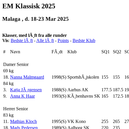
EM Klassisk 2025
Malaga , d. 18-23 Mar 2025
Klasser, med lÃ¸ft fra alle runder
Vis
:
Bedste lÃ¸ft
-
Alle lÃ¸ft
-
Points
-
Bedste Klub
#
Navn
FÃ¸dt
Klub
SQ1
SQ2
S
Damer Senior
69 kg
18.
Nanna Malmgaard
1998(S)
SportshÃ¸jskolen
155
155
16
84 kg
3.
Katja JÃ¸rgensen
1988(S)
Aarhus AK
177.5
187.5
19
9.
Anna K Haar
1993(S)
KÃ¸benhavns SK
165
172.5
18
Herrer Senior
83 kg
11.
Mathias Kloch
1995(S)
VK Kono
255
265
27
18.
Mads Pedersen
1989(S)
Aalborg SK
220
235