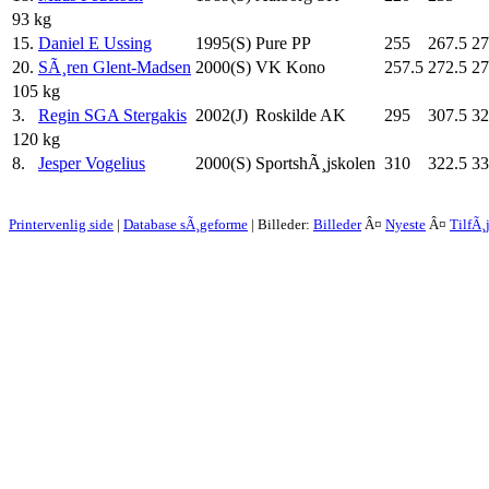
93 kg
15.
Daniel E Ussing
1995(S)
Pure PP
255
267.5
27
20.
SÃ¸ren Glent-Madsen
2000(S)
VK Kono
257.5
272.5
27
105 kg
3.
Regin SGA Stergakis
2002(J)
Roskilde AK
295
307.5
32
120 kg
8.
Jesper Vogelius
2000(S)
SportshÃ¸jskolen
310
322.5
33
Printervenlig side
|
Database sÃ¸geforme
| Billeder:
Billeder
Â¤
Nyeste
Â¤
TilfÃ¸