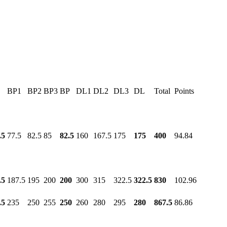
BP1
BP2
BP3
BP
DL1
DL2
DL3
DL
Total
Points
.5
77.5
82.5
85
82.5
160
167.5
175
175
400
94.84
.5
187.5
195
200
200
300
315
322.5
322.5
830
102.96
.5
235
250
255
250
260
280
295
280
867.5
86.86