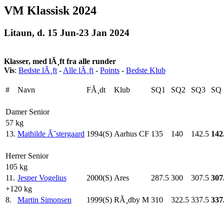
VM Klassisk 2024
Litaun, d. 15 Jun-23 Jan 2024
Klasser, med lÃ¸ft fra alle runder
Vis
:
Bedste lÃ¸ft
-
Alle lÃ¸ft
-
Points
-
Bedste Klub
#
Navn
FÃ¸dt
Klub
SQ1
SQ2
SQ3
SQ
Damer Senior
57 kg
13.
Mathilde Ã˜stergaard
1994(S)
Aarhus CF
135
140
142.5
142
Herrer Senior
105 kg
11.
Jesper Vogelius
2000(S)
Ares
287.5
300
307.5
307
+120 kg
8.
Martin Simonsen
1999(S)
RÃ¸dby M
310
322.5
337.5
337