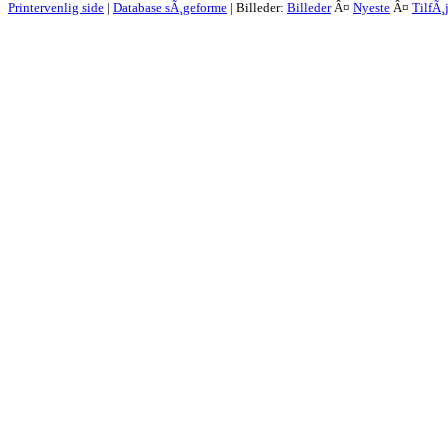
Printervenlig side
|
Database sÃ¸geforme
| Billeder:
Billeder
Â¤
Nyeste
Â¤
TilfÃ¸