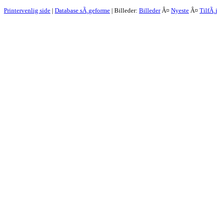
Printervenlig side
|
Database sÃ¸geforme
| Billeder:
Billeder
Â¤
Nyeste
Â¤
TilfÃ¸