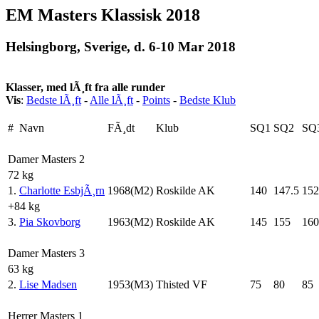
EM Masters Klassisk 2018
Helsingborg, Sverige, d. 6-10 Mar 2018
Klasser, med lÃ¸ft fra alle runder
Vis
:
Bedste lÃ¸ft
-
Alle lÃ¸ft
-
Points
-
Bedste Klub
#
Navn
FÃ¸dt
Klub
SQ1
SQ2
SQ
Damer Masters 2
72 kg
1.
Charlotte EsbjÃ¸rn
1968(M2)
Roskilde AK
140
147.5
152
+84 kg
3.
Pia Skovborg
1963(M2)
Roskilde AK
145
155
160
Damer Masters 3
63 kg
2.
Lise Madsen
1953(M3)
Thisted VF
75
80
85
Herrer Masters 1