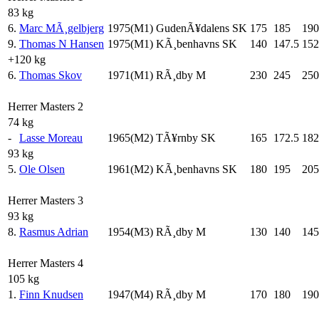
83 kg
6.
Marc MÃ¸gelbjerg
1975(M1)
GudenÃ¥dalens SK
175
185
190
9.
Thomas N Hansen
1975(M1)
KÃ¸benhavns SK
140
147.5
152
+120 kg
6.
Thomas Skov
1971(M1)
RÃ¸dby M
230
245
250
Herrer Masters 2
74 kg
-
Lasse Moreau
1965(M2)
TÃ¥rnby SK
165
172.5
182
93 kg
5.
Ole Olsen
1961(M2)
KÃ¸benhavns SK
180
195
205
Herrer Masters 3
93 kg
8.
Rasmus Adrian
1954(M3)
RÃ¸dby M
130
140
145
Herrer Masters 4
105 kg
1.
Finn Knudsen
1947(M4)
RÃ¸dby M
170
180
190