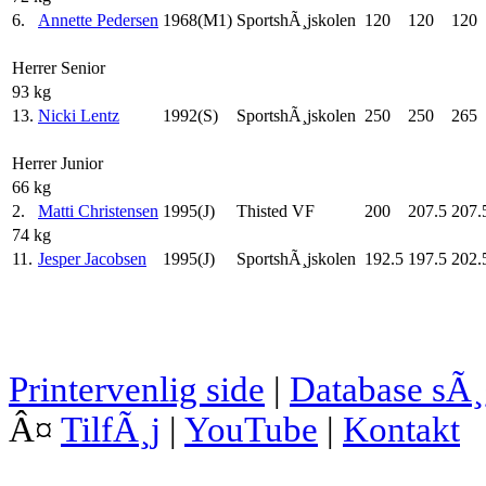
6.
Annette Pedersen
1968(M1)
SportshÃ¸jskolen
120
120
120
Herrer Senior
93 kg
13.
Nicki Lentz
1992(S)
SportshÃ¸jskolen
250
250
265
Herrer Junior
66 kg
2.
Matti Christensen
1995(J)
Thisted VF
200
207.5
207.
74 kg
11.
Jesper Jacobsen
1995(J)
SportshÃ¸jskolen
192.5
197.5
202.
Printervenlig side
|
Database sÃ
Â¤
TilfÃ¸j
|
YouTube
|
Kontakt