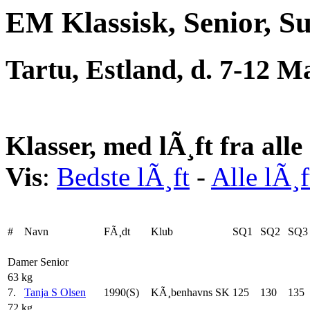
EM Klassisk, Senior, S
Tartu, Estland, d. 7-12 M
Klasser, med lÃ¸ft fra all
Vis
:
Bedste lÃ¸ft
-
Alle lÃ¸f
#
Navn
FÃ¸dt
Klub
SQ1
SQ2
SQ3
Damer Senior
63 kg
7.
Tanja S Olsen
1990(S)
KÃ¸benhavns SK
125
130
135
72 kg