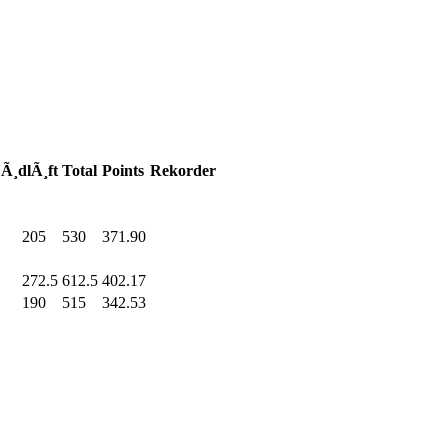
Ã¸dlÃ¸ft
Total
Points
Rekorder
205
.0
530
.0
371.90
272.5
612.5
402.17
190
.0
515
.0
342.53