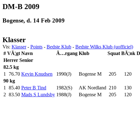
DM-B 2009
Bogense, d. 14 Feb 2009
Klasser
Vis:
Klasser
-
Points
-
Bedste Klub
-
Bedste Wilks Klub (uofficiel)
#
VÃ¦gt
Navn
Ã…rgang
Klub
Squat
BÃ¦nk
D
Herrer
Senior
82.5 kg
1
76.70
Kevin Knudsen
1990(J)
Bogense M
205
.0
120
.0
90 kg
1
85.40
Peter B Tind
1982(S)
AK Nordland
210
.0
130
.0
2
83.50
Mads S Lundsby
1988(J)
Bogense M
205
.0
120
.0