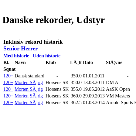
Danske rekorder, Udstyr
Inklusiv rekord historik
Senior Herrer
Med historie
|
Uden historie
Kl.
Navn
Klub
LÃ¸ft
Dato
StÃ¦vne
Squat
120+
Dansk standard
-
350.0
01.01.2011
-
120+
Morten SÃ¸rig
Horsens SK
350.0
13.03.2011
DM A
120+
Morten SÃ¸rig
Horsens SK
355.0
19.05.2012
AaSK Open
120+
Morten SÃ¸rig
Horsens SK
360.0
29.09.2013
VM Masters
120+
Morten SÃ¸rig
Horsens SK
362.5
01.03.2014
Arnold Sports F