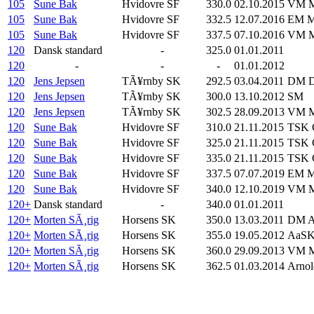
105
Sune Bak
Hvidovre SF
330.0
02.10.2015
VM M
105
Sune Bak
Hvidovre SF
332.5
12.07.2016
EM M
105
Sune Bak
Hvidovre SF
337.5
07.10.2016
VM M
120
Dansk standard
-
325.0
01.01.2011
120
-
-
-
01.01.2012
120
Jens Jepsen
TÃ¥rnby SK
292.5
03.04.2011
DM D
120
Jens Jepsen
TÃ¥rnby SK
300.0
13.10.2012
SM
120
Jens Jepsen
TÃ¥rnby SK
302.5
28.09.2013
VM M
120
Sune Bak
Hvidovre SF
310.0
21.11.2015
TSK C
120
Sune Bak
Hvidovre SF
325.0
21.11.2015
TSK C
120
Sune Bak
Hvidovre SF
335.0
21.11.2015
TSK C
120
Sune Bak
Hvidovre SF
337.5
07.07.2019
EM M
120
Sune Bak
Hvidovre SF
340.0
12.10.2019
VM M
120+
Dansk standard
-
340.0
01.01.2011
120+
Morten SÃ¸rig
Horsens SK
350.0
13.03.2011
DM 
120+
Morten SÃ¸rig
Horsens SK
355.0
19.05.2012
AaSK
120+
Morten SÃ¸rig
Horsens SK
360.0
29.09.2013
VM M
120+
Morten SÃ¸rig
Horsens SK
362.5
01.03.2014
Arnol