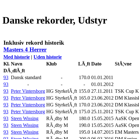
Danske rekorder, Udstyr
Inklusiv rekord historik
Masters 4 Herrer
Med historie
|
Uden historie
Kl.
Navn
Klub
LÃ¸ft
Dato
StÃ¦vne
DÃ¸dlÃ¸ft
93
Dansk standard
-
170.0
01.01.2011
93
-
-
-
01.01.2012
93
Peter Vintersborg
HG StyrkelÃ¸ft
155.0
27.11.2011
TSK Cup Kl
93
Peter Vintersborg
HG StyrkelÃ¸ft
165.0
23.06.2012
DM Klassis
93
Peter Vintersborg
HG StyrkelÃ¸ft
170.0
23.06.2012
DM Klassis
93
Peter Vintersborg
HG StyrkelÃ¸ft
175.0
25.11.2012
TSK Cup Kl
93
Steen Wissing
RÃ¸dby M
180.0
15.05.2015
AaSK Open,
93
Steen Wissing
RÃ¸dby M
190.0
15.05.2015
AaSK Open,
93
Steen Wissing
RÃ¸dby M
195.0
14.07.2015
EM Masters
93
Steen Wissing
RÃ¸dby M
200.0
06.03.2016
DM Senior, 