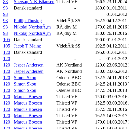
83
Suersaq N Kristiansen
Thisted VF
166.5
23.11.2024
93
Dansk standard
-
180.0
01.01.2011
93
-
-
-
01.01.2012
93
Phillip Thusing
VidebÃ¦k SS
162.5
04.12.2011
93
Nikolaj NordstrÃ¸m
RÃ¸dby M
170.0
26.11.2016
93
Nikolaj NordstrÃ¸m
RÃ¸dby M
180.0
26.11.2016
105
Dansk standard
-
190.0
01.01.2011
105
Jacob T Mainz
VidebÃ¦k SS
192.5
04.12.2011
120
Dansk standard
-
195.0
01.01.2011
120
-
-
-
01.01.2012
120
Jesper Andersen
AK Nordland
120.0
23.06.2012
120
Jesper Andersen
AK Nordland
130.0
23.06.2012
120
Simon Skou
Odense BBC
132.5
24.11.2013
120
Simon Skou
Odense BBC
142.5
24.11.2013
120
Simon Skou
Odense BBC
147.5
24.11.2013
120
Marcus Boesen
Thisted VF
150.0
03.09.2016
120
Marcus Boesen
Thisted VF
152.5
03.09.2016
120
Marcus Boesen
Thisted VF
157.5
20.11.2016
120
Marcus Boesen
Thisted VF
162.5
14.03.2017
120
Marcus Boesen
Thisted VF
170.0
14.03.2017
120
Marcus Boesen
Thisted VF
175.0
14.03.2017