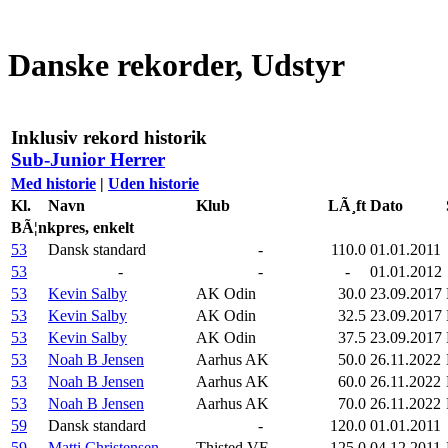
Danske rekorder, Udstyr
Inklusiv rekord historik
Sub-Junior Herrer
Med historie
|
Uden historie
Kl.
Navn
Klub
LÃ¸ft
Dato
BÃ¦nkpres, enkelt
53
Dansk standard
-
110.0
01.01.2011
53
-
-
-
01.01.2012
53
Kevin Salby
AK Odin
30.0
23.09.2017
53
Kevin Salby
AK Odin
32.5
23.09.2017
53
Kevin Salby
AK Odin
37.5
23.09.2017
53
Noah B Jensen
Aarhus AK
50.0
26.11.2022
53
Noah B Jensen
Aarhus AK
60.0
26.11.2022
53
Noah B Jensen
Aarhus AK
70.0
26.11.2022
59
Dansk standard
-
120.0
01.01.2011
59
Matti Christensen
Thisted VF
125.0
04.12.2011