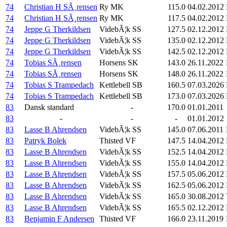
74
Christian H SÃ¸rensen
Ry MK
115.0
04.02.2012
74
Christian H SÃ¸rensen
Ry MK
117.5
04.02.2012
74
Jeppe G Therkildsen
VidebÃ¦k SS
127.5
02.12.2012
74
Jeppe G Therkildsen
VidebÃ¦k SS
135.0
02.12.2012
74
Jeppe G Therkildsen
VidebÃ¦k SS
142.5
02.12.2012
74
Tobias SÃ¸rensen
Horsens SK
143.0
26.11.2022
74
Tobias SÃ¸rensen
Horsens SK
148.0
26.11.2022
74
Tobias S Trampedach
Kettlebell SB
160.5
07.03.2026
74
Tobias S Trampedach
Kettlebell SB
173.0
07.03.2026
83
Dansk standard
-
170.0
01.01.2011
83
-
-
-
01.01.2012
83
Lasse B Ahrendsen
VidebÃ¦k SS
145.0
07.06.2011
83
Patryk Bolek
Thisted VF
147.5
14.04.2012
83
Lasse B Ahrendsen
VidebÃ¦k SS
152.5
14.04.2012
83
Lasse B Ahrendsen
VidebÃ¦k SS
155.0
14.04.2012
83
Lasse B Ahrendsen
VidebÃ¦k SS
157.5
05.06.2012
83
Lasse B Ahrendsen
VidebÃ¦k SS
162.5
05.06.2012
83
Lasse B Ahrendsen
VidebÃ¦k SS
165.0
30.08.2012
83
Lasse B Ahrendsen
VidebÃ¦k SS
165.5
02.12.2012
83
Benjamin F Andersen
Thisted VF
166.0
23.11.2019