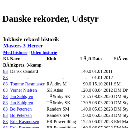
Danske rekorder, Udstyr
Inklusiv rekord historik
Masters 3 Herrer
Med historie
|
Uden historie
Kl.
Navn
Klub
LÃ¸ft
Dato
StÃ¦vn
BÃ¦nkpres, 3-kamp
83
Dansk standard
-
140.0
01.01.2011
83
-
-
-
01.01.2012
83
Tommy Rasmussen
RÃ¸dby M
90.0
15.10.2011
SM
83
Verner Nielsen
SK Atlas
120.0
08.04.2012
DM Div
83
Jan Sahlgren
TÃ¥rnby SK
125.5
08.03.2020
DM Sty
83
Jan Sahlgren
TÃ¥rnby SK
130.5
08.03.2020
DM Sty
83
Bo Petersen
Randers SM
140.0
05.03.2023
DM Sty
83
Bo Petersen
Randers SM
150.0
05.03.2023
DM Sty
83
Erik Rasmussen
ER Powerlifting
152.5
06.07.2023
EM Mas
83
Erik Rasmussen
ER Powerlifting
160.0
06.07.2023
EM Mas