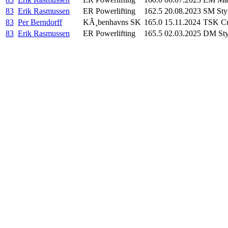
83
Erik Rasmussen
ER Powerlifting
162.5
20.08.2023
SM Styr
83
Per Berndorff
KÃ¸benhavns SK
165.0
15.11.2024
TSK Cu
83
Erik Rasmussen
ER Powerlifting
165.5
02.03.2025
DM Sty