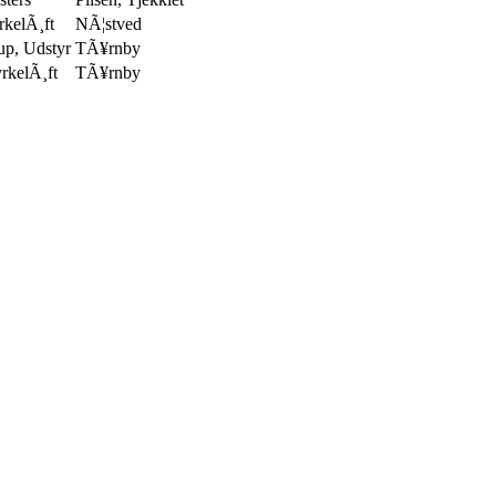
kelÃ¸ft
NÃ¦stved
p, Udstyr
TÃ¥rnby
rkelÃ¸ft
TÃ¥rnby