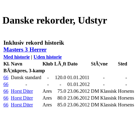
Danske rekorder, Udstyr
Inklusiv rekord historik
Masters 3 Herrer
Med historie
|
Uden historie
Kl.
Navn
Klub
LÃ¸ft
Dato
StÃ¦vne
Sted
BÃ¦nkpres, 3-kamp
66
Dansk standard
-
120.0
01.01.2011
-
-
66
-
-
-
01.01.2012
-
-
66
Horst Diter
Ares
75.0
23.06.2012
DM Klassisk
Horsens
66
Horst Diter
Ares
80.0
23.06.2012
DM Klassisk
Horsens
66
Horst Diter
Ares
85.0
23.06.2012
DM Klassisk
Horsens