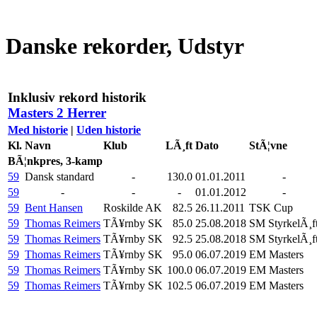
Danske rekorder, Udstyr
Inklusiv rekord historik
Masters 2 Herrer
Med historie
|
Uden historie
Kl.
Navn
Klub
LÃ¸ft
Dato
StÃ¦vne
BÃ¦nkpres, 3-kamp
59
Dansk standard
-
130.0
01.01.2011
-
59
-
-
-
01.01.2012
-
59
Bent Hansen
Roskilde AK
82.5
26.11.2011
TSK Cup
59
Thomas Reimers
TÃ¥rnby SK
85.0
25.08.2018
SM StyrkelÃ¸f
59
Thomas Reimers
TÃ¥rnby SK
92.5
25.08.2018
SM StyrkelÃ¸f
59
Thomas Reimers
TÃ¥rnby SK
95.0
06.07.2019
EM Masters
59
Thomas Reimers
TÃ¥rnby SK
100.0
06.07.2019
EM Masters
59
Thomas Reimers
TÃ¥rnby SK
102.5
06.07.2019
EM Masters