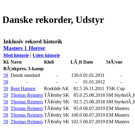
Danske rekorder, Udstyr
Inklusiv rekord historik
Masters 1 Herrer
Med historie
|
Uden historie
Kl.
Navn
Klub
LÃ¸ft
Dato
StÃ¦vne
BÃ¦nkpres, 3-kamp
59
Dansk standard
-
150.0
01.01.2011
-
59
-
-
-
01.01.2012
-
59
Bent Hansen
Roskilde AK
82.5
26.11.2011
TSK Cup
59
Thomas Reimers
TÃ¥rnby SK
85.0
25.08.2018
SM StyrkelÃ¸f
59
Thomas Reimers
TÃ¥rnby SK
92.5
25.08.2018
SM StyrkelÃ¸f
59
Thomas Reimers
TÃ¥rnby SK
95.0
06.07.2019
EM Masters
59
Thomas Reimers
TÃ¥rnby SK
100.0
06.07.2019
EM Masters
59
Thomas Reimers
TÃ¥rnby SK
102.5
06.07.2019
EM Masters