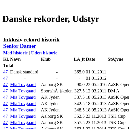
Danske rekorder, Udstyr
Inklusiv rekord historik
Senior Damer
Med historie
|
Uden historie
Kl.
Navn
Klub
LÃ¸ft
Dato
StÃ¦vne
Total
47
Dansk standard
-
365.0
01.01.2011
47
-
-
-
01.01.2012
47
Mia Tovgaard
Aalborg SK
90.0
22.05.2016
AaSK Open
47
Mia Tovgaard
SportshÃ¸jskolen
327.5
12.03.2011
DM A
47
Mia Tovgaard
AK Jyden
337.5
18.05.2013
AaSK Ope
47
Mia Tovgaard
AK Jyden
342.5
18.05.2013
AaSK Ope
47
Mia Tovgaard
AK Jyden
348.5
18.05.2013
AaSK Ope
47
Mia Tovgaard
Aalborg SK
352.5
23.11.2013
TSK Cup
47
Mia Tovgaard
Aalborg SK
357.5
23.11.2013
TSK Cup
47
Mia Tovgaard
Aalborg SK
362.5
22.11.2014
TSK Cup, 