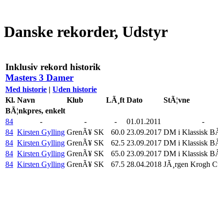
Danske rekorder, Udstyr
Inklusiv rekord historik
Masters 3 Damer
Med historie
|
Uden historie
Kl.
Navn
Klub
LÃ¸ft
Dato
StÃ¦vne
BÃ¦nkpres, enkelt
84
-
-
-
01.01.2011
-
84
Kirsten Gylling
GrenÃ¥ SK
60.0
23.09.2017
DM i Klassisk B
84
Kirsten Gylling
GrenÃ¥ SK
62.5
23.09.2017
DM i Klassisk B
84
Kirsten Gylling
GrenÃ¥ SK
65.0
23.09.2017
DM i Klassisk B
84
Kirsten Gylling
GrenÃ¥ SK
67.5
28.04.2018
JÃ¸rgen Krogh 