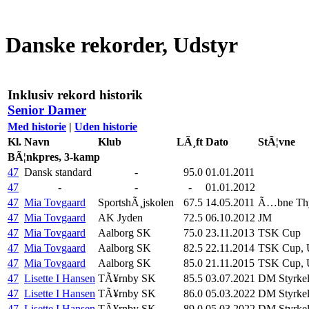
Danske rekorder, Udstyr
Inklusiv rekord historik
Senior Damer
Med historie
|
Uden historie
Kl.
Navn
Klub
LÃ¸ft
Dato
StÃ¦vne
BÃ¦nkpres, 3-kamp
47
Dansk standard
-
95.0
01.01.2011
47
-
-
-
01.01.2012
47
Mia Tovgaard
SportshÃ¸jskolen
67.5
14.05.2011
Ã…bne Th
47
Mia Tovgaard
AK Jyden
72.5
06.10.2012
JM
47
Mia Tovgaard
Aalborg SK
75.0
23.11.2013
TSK Cup
47
Mia Tovgaard
Aalborg SK
82.5
22.11.2014
TSK Cup, 
47
Mia Tovgaard
Aalborg SK
85.0
21.11.2015
TSK Cup, 
47
Lisette I Hansen
TÃ¥rnby SK
85.5
03.07.2021
DM Styrkel
47
Lisette I Hansen
TÃ¥rnby SK
86.0
05.03.2022
DM Styrkel
47
Lisette I Hansen
TÃ¥rnby SK
89.0
05.03.2022
DM Styrkel