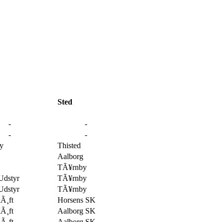
Sted
-
-
-
-
y
Thisted
Aalborg
TÃ¥rnby
Udstyr
TÃ¥rnby
Udstyr
TÃ¥rnby
Ã¸ft
Horsens SK
Ã¸ft
Aalborg SK
Ã¸ft
Aalborg SK