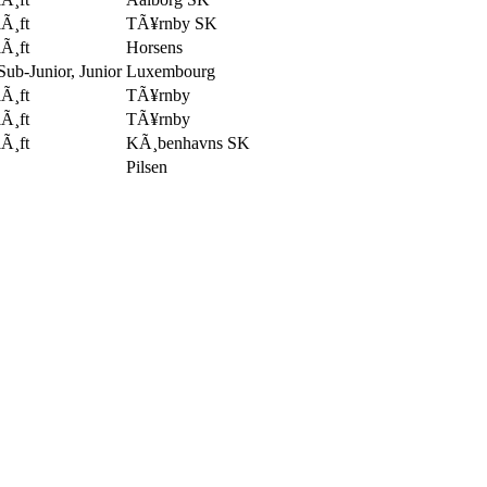
Ã¸ft
TÃ¥rnby SK
Ã¸ft
Horsens
ub-Junior, Junior
Luxembourg
Ã¸ft
TÃ¥rnby
Ã¸ft
TÃ¥rnby
Ã¸ft
KÃ¸benhavns SK
Pilsen