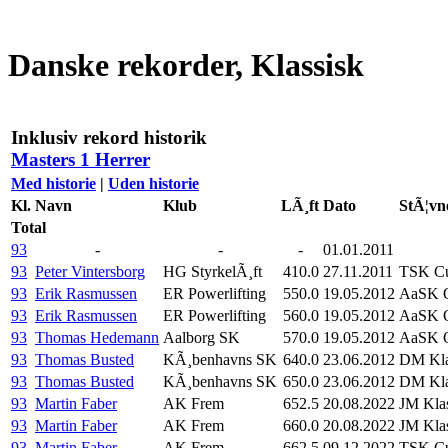
Danske rekorder, Klassisk
Inklusiv rekord historik
Masters 1 Herrer
Med historie
|
Uden historie
Kl.
Navn
Klub
LÃ¸ft
Dato
StÃ¦vn
Total
93
-
-
-
01.01.2011
93
Peter Vintersborg
HG StyrkelÃ¸ft
410.0
27.11.2011
TSK Cu
93
Erik Rasmussen
ER Powerlifting
550.0
19.05.2012
AaSK O
93
Erik Rasmussen
ER Powerlifting
560.0
19.05.2012
AaSK O
93
Thomas Hedemann
Aalborg SK
570.0
19.05.2012
AaSK O
93
Thomas Busted
KÃ¸benhavns SK
640.0
23.06.2012
DM Kla
93
Thomas Busted
KÃ¸benhavns SK
650.0
23.06.2012
DM Kla
93
Martin Faber
AK Frem
652.5
20.08.2022
JM Klas
93
Martin Faber
AK Frem
660.0
20.08.2022
JM Klas
93
Martin Faber
AK Frem
662.5
09.12.2022
TSK Cu