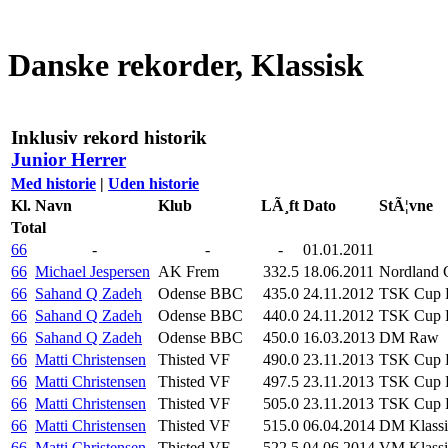
Danske rekorder, Klassisk
Inklusiv rekord historik
Junior Herrer
Med historie
|
Uden historie
Kl.
Navn
Klub
LÃ¸ft
Dato
StÃ¦vne
Total
66
-
-
-
01.01.2011
66
Michael Jespersen
AK Frem
332.5
18.06.2011
Nordland 
66
Sahand Q Zadeh
Odense BBC
435.0
24.11.2012
TSK Cup K
66
Sahand Q Zadeh
Odense BBC
440.0
24.11.2012
TSK Cup K
66
Sahand Q Zadeh
Odense BBC
450.0
16.03.2013
DM Raw
66
Matti Christensen
Thisted VF
490.0
23.11.2013
TSK Cup K
66
Matti Christensen
Thisted VF
497.5
23.11.2013
TSK Cup K
66
Matti Christensen
Thisted VF
505.0
23.11.2013
TSK Cup K
66
Matti Christensen
Thisted VF
515.0
06.04.2014
DM Klassi
66
Matti Christensen
Thisted VF
522.5
04.06.2014
VM Klassi