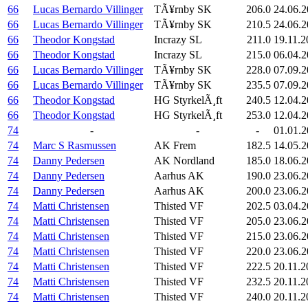
66
Lucas Bernardo Villinger
TÃ¥rnby SK
206.0
24.06.
66
Lucas Bernardo Villinger
TÃ¥rnby SK
210.5
24.06.
66
Theodor Kongstad
Incrazy SL
211.0
19.11.2
66
Theodor Kongstad
Incrazy SL
215.0
06.04.
66
Lucas Bernardo Villinger
TÃ¥rnby SK
228.0
07.09.
66
Lucas Bernardo Villinger
TÃ¥rnby SK
235.5
07.09.
66
Theodor Kongstad
HG StyrkelÃ¸ft
240.5
12.04.
66
Theodor Kongstad
HG StyrkelÃ¸ft
253.0
12.04.
74
-
-
-
01.01.2
74
Marc S Rasmussen
AK Frem
182.5
14.05.2
74
Danny Pedersen
AK Nordland
185.0
18.06.2
74
Danny Pedersen
Aarhus AK
190.0
23.06.
74
Danny Pedersen
Aarhus AK
200.0
23.06.
74
Matti Christensen
Thisted VF
202.5
03.04.
74
Matti Christensen
Thisted VF
205.0
23.06.
74
Matti Christensen
Thisted VF
215.0
23.06.
74
Matti Christensen
Thisted VF
220.0
23.06.
74
Matti Christensen
Thisted VF
222.5
20.11.2
74
Matti Christensen
Thisted VF
232.5
20.11.2
74
Matti Christensen
Thisted VF
240.0
20.11.2