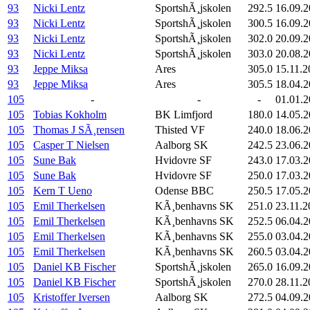
93
Nicki Lentz
SportshÃ¸jskolen
292.5
16.09.
93
Nicki Lentz
SportshÃ¸jskolen
300.5
16.09.
93
Nicki Lentz
SportshÃ¸jskolen
302.0
20.09.
93
Nicki Lentz
SportshÃ¸jskolen
303.0
20.08.
93
Jeppe Miksa
Ares
305.0
15.11.2
93
Jeppe Miksa
Ares
305.5
18.04.
105
-
-
-
01.01.2
105
Tobias Kokholm
BK Limfjord
180.0
14.05.2
105
Thomas J SÃ¸rensen
Thisted VF
240.0
18.06.2
105
Casper T Nielsen
Aalborg SK
242.5
23.06.
105
Sune Bak
Hvidovre SF
243.0
17.03.
105
Sune Bak
Hvidovre SF
250.0
17.03.
105
Kern T Ueno
Odense BBC
250.5
17.05.
105
Emil Therkelsen
KÃ¸benhavns SK
251.0
23.11.2
105
Emil Therkelsen
KÃ¸benhavns SK
252.5
06.04.
105
Emil Therkelsen
KÃ¸benhavns SK
255.0
03.04.
105
Emil Therkelsen
KÃ¸benhavns SK
260.5
03.04.
105
Daniel KB Fischer
SportshÃ¸jskolen
265.0
16.09.
105
Daniel KB Fischer
SportshÃ¸jskolen
270.0
28.11.2
105
Kristoffer Iversen
Aalborg SK
272.5
04.09.