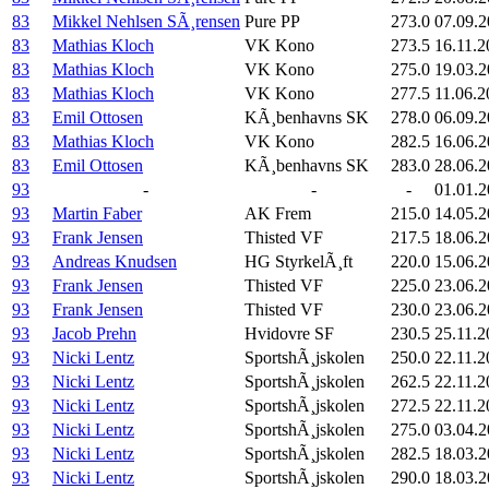
83
Mikkel Nehlsen SÃ¸rensen
Pure PP
273.0
07.09.
83
Mathias Kloch
VK Kono
273.5
16.11.2
83
Mathias Kloch
VK Kono
275.0
19.03.
83
Mathias Kloch
VK Kono
277.5
11.06.2
83
Emil Ottosen
KÃ¸benhavns SK
278.0
06.09.
83
Mathias Kloch
VK Kono
282.5
16.06.
83
Emil Ottosen
KÃ¸benhavns SK
283.0
28.06.
93
-
-
-
01.01.2
93
Martin Faber
AK Frem
215.0
14.05.2
93
Frank Jensen
Thisted VF
217.5
18.06.2
93
Andreas Knudsen
HG StyrkelÃ¸ft
220.0
15.06.
93
Frank Jensen
Thisted VF
225.0
23.06.
93
Frank Jensen
Thisted VF
230.0
23.06.
93
Jacob Prehn
Hvidovre SF
230.5
25.11.2
93
Nicki Lentz
SportshÃ¸jskolen
250.0
22.11.2
93
Nicki Lentz
SportshÃ¸jskolen
262.5
22.11.2
93
Nicki Lentz
SportshÃ¸jskolen
272.5
22.11.2
93
Nicki Lentz
SportshÃ¸jskolen
275.0
03.04.
93
Nicki Lentz
SportshÃ¸jskolen
282.5
18.03.
93
Nicki Lentz
SportshÃ¸jskolen
290.0
18.03.