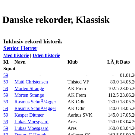
Danske rekorder, Klassisk
Inklusiv rekord historik
Senior Herrer
Med historie
|
Uden historie
Kl.
Navn
Klub
LÃ¸ft
Dato
Squat
59
-
-
-
01.01.2
59
Matti Christensen
Thisted VF
80.0
14.05.2
59
Morten Strange
AK Frem
102.5
23.06.
59
Morten Strange
AK Frem
112.5
23.06.
59
Rasmus SchnÃ¼gger
AK Odin
130.0
18.05.
59
Rasmus SchnÃ¼gger
AK Odin
140.0
18.05.
59
Kasper Dittmer
Aarhus SVK
145.0
17.05.
59
Lukas Moesgaard
Ares
150.0
03.04.
59
Lukas Moesgaard
Ares
160.0
03.04.
59
Danny C Huynh
Aalborg SK
162.5
05.09.