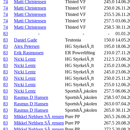
74
Matti Christensen
Thisted VF
245.0
14.06.
74
Matti Christensen
Thisted VF
250.0
26.11.2
74
Matti Christensen
Thisted VF
255.5
26.11.2
74
Matti Christensen
Thisted VF
257.5
03.06.
74
Matti Christensen
Thisted VF
258.5
30.11.2
83
-
-
-
01.01.2
83
Daniel Gade
Teutonia
150.0
14.05.2
83
Alex Petersen
HG StyrkelÃ¸ft
195.0
18.06.2
83
Erik Rasmussen
ER Powerlifting
210.0
27.11.2
83
Nicki Lentz
HG StyrkelÃ¸ft
212.5
23.06.
83
Nicki Lentz
HG StyrkelÃ¸ft
235.0
23.06.
83
Nicki Lentz
HG StyrkelÃ¸ft
245.0
23.06.
83
Nicki Lentz
HG StyrkelÃ¸ft
250.0
25.11.2
83
Nicki Lentz
HG StyrkelÃ¸ft
255.0
12.06.
83
Nicki Lentz
SportshÃ¸jskolen
257.5
06.06.
83
Rasmus D Hansen
SportshÃ¸jskolen
258.5
07.04.
83
Rasmus D Hansen
SportshÃ¸jskolen
263.0
07.04.
83
Rasmus D Hansen
SportshÃ¸jskolen
265.0
30.11.2
83
Mikkel Nehlsen SÃ¸rensen
Pure PP
265.5
26.06.
83
Mikkel Nehlsen SÃ¸rensen
Pure PP
267.5
20.08.
83
Mikkel Nehlsen SÃ¸rensen
Pure PP
272.5
20.08.