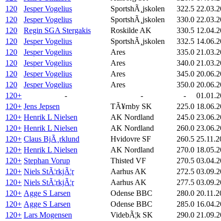
120
Jesper Vogelius
SportshÃ¸jskolen
322.5
22.03.
120
Jesper Vogelius
SportshÃ¸jskolen
330.0
22.03.
120
Regin SGA Stergakis
Roskilde AK
330.5
12.04.
120
Jesper Vogelius
SportshÃ¸jskolen
332.5
14.06.
120
Jesper Vogelius
Ares
335.0
21.03.
120
Jesper Vogelius
Ares
340.0
21.03.
120
Jesper Vogelius
Ares
345.0
20.06.
120
Jesper Vogelius
Ares
350.0
20.06.
120+
-
-
-
01.01.2
120+
Jens Jepsen
TÃ¥rnby SK
225.0
18.06.2
120+
Henrik L Nielsen
AK Nordland
245.0
23.06.
120+
Henrik L Nielsen
AK Nordland
260.0
23.06.
120+
Claus BjÃ¸rklund
Hvidovre SF
260.5
25.11.2
120+
Henrik L Nielsen
AK Nordland
270.0
18.05.
120+
Stephan Vorup
Thisted VF
270.5
03.04.
120+
Niels StÃ¦rkjÃ¦r
Aarhus AK
272.5
03.09.
120+
Niels StÃ¦rkjÃ¦r
Aarhus AK
277.5
03.09.
120+
Agge S Larsen
Odense BBC
280.0
20.11.2
120+
Agge S Larsen
Odense BBC
285.0
16.04.
120+
Lars Mogensen
VidebÃ¦k SK
290.0
21.09.