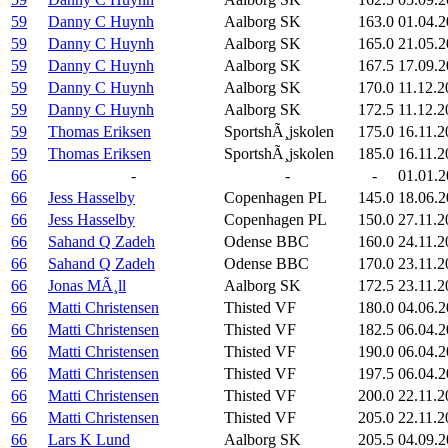
59
Danny C Huynh
Aalborg SK
163.0
01.04.
59
Danny C Huynh
Aalborg SK
165.0
21.05.
59
Danny C Huynh
Aalborg SK
167.5
17.09.
59
Danny C Huynh
Aalborg SK
170.0
11.12.2
59
Danny C Huynh
Aalborg SK
172.5
11.12.2
59
Thomas Eriksen
SportshÃ¸jskolen
175.0
16.11.2
59
Thomas Eriksen
SportshÃ¸jskolen
185.0
16.11.2
66
-
-
-
01.01.2
66
Jess Hasselby
Copenhagen PL
145.0
18.06.2
66
Jess Hasselby
Copenhagen PL
150.0
27.11.2
66
Sahand Q Zadeh
Odense BBC
160.0
24.11.2
66
Sahand Q Zadeh
Odense BBC
170.0
23.11.2
66
Jonas MÃ¸ll
Aalborg SK
172.5
23.11.2
66
Matti Christensen
Thisted VF
180.0
04.06.
66
Matti Christensen
Thisted VF
182.5
06.04.
66
Matti Christensen
Thisted VF
190.0
06.04.
66
Matti Christensen
Thisted VF
197.5
06.04.
66
Matti Christensen
Thisted VF
200.0
22.11.2
66
Matti Christensen
Thisted VF
205.0
22.11.2
66
Lars K Lund
Aalborg SK
205.5
04.09.