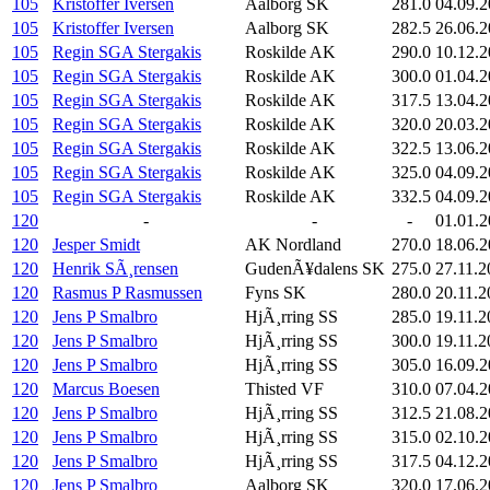
105
Kristoffer Iversen
Aalborg SK
281.0
04.09.
105
Kristoffer Iversen
Aalborg SK
282.5
26.06.
105
Regin SGA Stergakis
Roskilde AK
290.0
10.12.
105
Regin SGA Stergakis
Roskilde AK
300.0
01.04.
105
Regin SGA Stergakis
Roskilde AK
317.5
13.04.
105
Regin SGA Stergakis
Roskilde AK
320.0
20.03.
105
Regin SGA Stergakis
Roskilde AK
322.5
13.06.
105
Regin SGA Stergakis
Roskilde AK
325.0
04.09.
105
Regin SGA Stergakis
Roskilde AK
332.5
04.09.
120
-
-
-
01.01.2
120
Jesper Smidt
AK Nordland
270.0
18.06.2
120
Henrik SÃ¸rensen
GudenÃ¥dalens SK
275.0
27.11.2
120
Rasmus P Rasmussen
Fyns SK
280.0
20.11.2
120
Jens P Smalbro
HjÃ¸rring SS
285.0
19.11.2
120
Jens P Smalbro
HjÃ¸rring SS
300.0
19.11.2
120
Jens P Smalbro
HjÃ¸rring SS
305.0
16.09.
120
Marcus Boesen
Thisted VF
310.0
07.04.
120
Jens P Smalbro
HjÃ¸rring SS
312.5
21.08.
120
Jens P Smalbro
HjÃ¸rring SS
315.0
02.10.
120
Jens P Smalbro
HjÃ¸rring SS
317.5
04.12.
120
Jens P Smalbro
Aalborg SK
320.0
17.06.