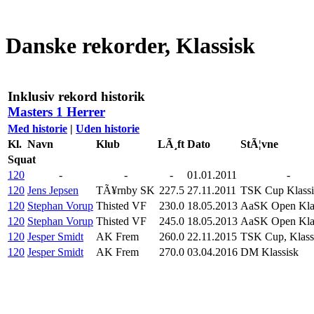
Danske rekorder, Klassisk
Inklusiv rekord historik
Masters 1 Herrer
Med historie
|
Uden historie
Kl.
Navn
Klub
LÃ¸ft
Dato
StÃ¦vne
Squat
120
-
-
-
01.01.2011
-
120
Jens Jepsen
TÃ¥rnby SK
227.5
27.11.2011
TSK Cup Klassi
120
Stephan Vorup
Thisted VF
230.0
18.05.2013
AaSK Open Kla
120
Stephan Vorup
Thisted VF
245.0
18.05.2013
AaSK Open Kla
120
Jesper Smidt
AK Frem
260.0
22.11.2015
TSK Cup, Klass
120
Jesper Smidt
AK Frem
270.0
03.04.2016
DM Klassisk