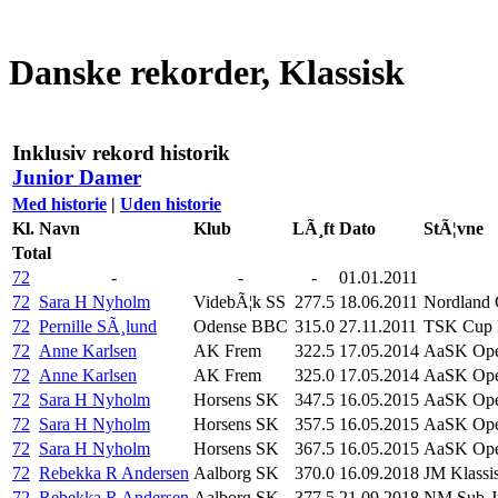
Danske rekorder, Klassisk
Inklusiv rekord historik
Junior Damer
Med historie
|
Uden historie
Kl.
Navn
Klub
LÃ¸ft
Dato
StÃ¦vne
Total
72
-
-
-
01.01.2011
72
Sara H Nyholm
VidebÃ¦k SS
277.5
18.06.2011
Nordland
72
Pernille SÃ¸lund
Odense BBC
315.0
27.11.2011
TSK Cup K
72
Anne Karlsen
AK Frem
322.5
17.05.2014
AaSK Open
72
Anne Karlsen
AK Frem
325.0
17.05.2014
AaSK Open
72
Sara H Nyholm
Horsens SK
347.5
16.05.2015
AaSK Open
72
Sara H Nyholm
Horsens SK
357.5
16.05.2015
AaSK Open
72
Sara H Nyholm
Horsens SK
367.5
16.05.2015
AaSK Open
72
Rebekka R Andersen
Aalborg SK
370.0
16.09.2018
JM Klassis
72
Rebekka R Andersen
Aalborg SK
377.5
21.09.2018
NM Sub-Ju