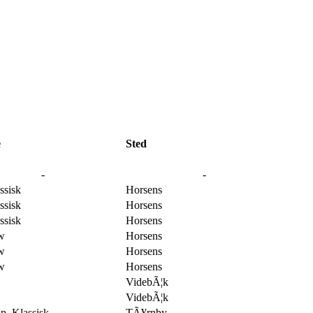
e
Sted
-
-
sisk
Horsens
sisk
Horsens
sisk
Horsens
w
Horsens
w
Horsens
w
Horsens
VidebÃ¦k
VidebÃ¦k
, Klassisk
TÃ¥rnby