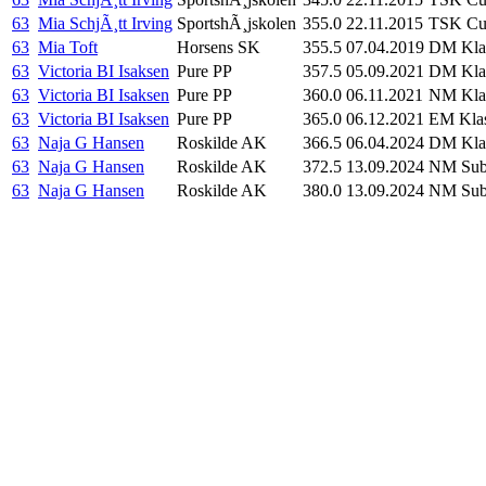
63
Mia SchjÃ¸tt Irving
SportshÃ¸jskolen
355.0
22.11.2015
TSK Cup
63
Mia Toft
Horsens SK
355.5
07.04.2019
DM Klas
63
Victoria BI Isaksen
Pure PP
357.5
05.09.2021
DM Klas
63
Victoria BI Isaksen
Pure PP
360.0
06.11.2021
NM Klas
63
Victoria BI Isaksen
Pure PP
365.0
06.12.2021
EM Klas
63
Naja G Hansen
Roskilde AK
366.5
06.04.2024
DM Klas
63
Naja G Hansen
Roskilde AK
372.5
13.09.2024
NM Sub-J
63
Naja G Hansen
Roskilde AK
380.0
13.09.2024
NM Sub-J