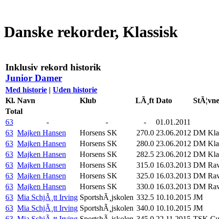
Danske rekorder, Klassisk
Inklusiv rekord historik
Junior Damer
Med historie
|
Uden historie
Kl.
Navn
Klub
LÃ¸ft
Dato
StÃ¦vn
Total
63
-
-
-
01.01.2011
63
Majken Hansen
Horsens SK
270.0
23.06.2012
DM Klas
63
Majken Hansen
Horsens SK
280.0
23.06.2012
DM Klas
63
Majken Hansen
Horsens SK
282.5
23.06.2012
DM Klas
63
Majken Hansen
Horsens SK
315.0
16.03.2013
DM Ra
63
Majken Hansen
Horsens SK
325.0
16.03.2013
DM Ra
63
Majken Hansen
Horsens SK
330.0
16.03.2013
DM Ra
63
Mia SchjÃ¸tt Irving
SportshÃ¸jskolen
332.5
10.10.2015
JM
63
Mia SchjÃ¸tt Irving
SportshÃ¸jskolen
340.0
10.10.2015
JM
63
Mia SchjÃ¸tt Irving
SportshÃ¸jskolen
345.0
22.11.2015
TSK Cup