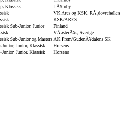
, Klassisk
TÃ¥rnby
sisk
VK Ares og KSK, RÃ¸dovrehallen
sisk
KSK/ARES
sisk Sub-Junior, Junior
Finland
sisk
VÃ¤sterÃ¥s, Sverige
sisk Sub-Junior og Masters
AK Frem/GudenÃ¥dalens SK
unior, Junior, Klassisk
Horsens
unior, Junior, Klassisk
Horsens