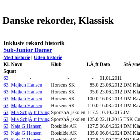
Danske rekorder, Klassisk
Inklusiv rekord historik
Sub-Junior Damer
Med historie
|
Uden historie
Kl.
Navn
Klub
LÃ¸ft
Dato
StÃ¦vn
Squat
63
-
-
-
01.01.2011
63
Majken Hansen
Horsens SK
85.0
23.06.2012
DM Klas
63
Majken Hansen
Horsens SK
95.0
23.06.2012
DM Klas
63
Majken Hansen
Horsens SK
100.0
16.03.2013
DM Ra
63
Majken Hansen
Horsens SK
110.0
16.03.2013
DM Ra
63
Mia SchjÃ¸tt Irving
SportshÃ¸jskolen
117.5
10.10.2015
JM
63
Mia SchjÃ¸tt Irving
SportshÃ¸jskolen
125.0
22.11.2015
TSK Cup
63
Naja G Hansen
Roskilde AK
127.5
06.04.2024
DM Klas
63
Naja G Hansen
Roskilde AK
135.0
06.04.2024
DM Klas
63
Naja G Hansen
Roskilde AK
137.5
13.09.2024
NM Sub-J