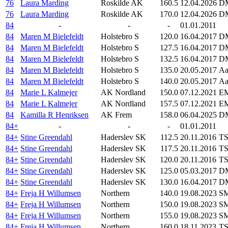
76
Laura Marding
Roskilde AK
160.5
12.04.2026
DM
76
Laura Marding
Roskilde AK
170.0
12.04.2026
DM
84
-
-
-
01.01.2011
84
Maren M Bielefeldt
Holstebro S
120.0
16.04.2017
DM
84
Maren M Bielefeldt
Holstebro S
127.5
16.04.2017
DM
84
Maren M Bielefeldt
Holstebro S
132.5
16.04.2017
DM
84
Maren M Bielefeldt
Holstebro S
135.0
20.05.2017
Aa
84
Maren M Bielefeldt
Holstebro S
140.0
20.05.2017
Aa
84
Marie L Kalmejer
AK Nordland
150.0
07.12.2021
EM
84
Marie L Kalmejer
AK Nordland
157.5
07.12.2021
EM
84
Kamilla R Henriksen
AK Frem
158.0
06.04.2025
DM
84+
-
-
-
01.01.2011
84+
Stine Greendahl
Haderslev SK
112.5
20.11.2016
TS
84+
Stine Greendahl
Haderslev SK
117.5
20.11.2016
TS
84+
Stine Greendahl
Haderslev SK
120.0
20.11.2016
TS
84+
Stine Greendahl
Haderslev SK
125.0
05.03.2017
DM
84+
Stine Greendahl
Haderslev SK
130.0
16.04.2017
DM
84+
Freja H Willumsen
Northern
140.0
19.08.2023
SM
84+
Freja H Willumsen
Northern
150.0
19.08.2023
SM
84+
Freja H Willumsen
Northern
155.0
19.08.2023
SM
84+
Freja H Willumsen
Northern
160.0
18.11.2023
TS