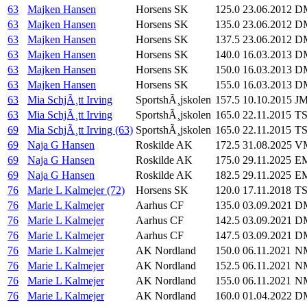
63
Majken Hansen
Horsens SK
125.0
23.06.2012
DM
63
Majken Hansen
Horsens SK
135.0
23.06.2012
DM
63
Majken Hansen
Horsens SK
137.5
23.06.2012
DM
63
Majken Hansen
Horsens SK
140.0
16.03.2013
D
63
Majken Hansen
Horsens SK
150.0
16.03.2013
D
63
Majken Hansen
Horsens SK
155.0
16.03.2013
D
63
Mia SchjÃ¸tt Irving
SportshÃ¸jskolen
157.5
10.10.2015
J
63
Mia SchjÃ¸tt Irving
SportshÃ¸jskolen
165.0
22.11.2015
TS
69
Mia SchjÃ¸tt Irving (63)
SportshÃ¸jskolen
165.0
22.11.2015
TS
69
Naja G Hansen
Roskilde AK
172.5
31.08.2025
VM
69
Naja G Hansen
Roskilde AK
175.0
29.11.2025
EM
69
Naja G Hansen
Roskilde AK
182.5
29.11.2025
EM
76
Marie L Kalmejer (72)
Horsens SK
120.0
17.11.2018
TS
76
Marie L Kalmejer
Aarhus CF
135.0
03.09.2021
DM
76
Marie L Kalmejer
Aarhus CF
142.5
03.09.2021
DM
76
Marie L Kalmejer
Aarhus CF
147.5
03.09.2021
DM
76
Marie L Kalmejer
AK Nordland
150.0
06.11.2021
NM
76
Marie L Kalmejer
AK Nordland
152.5
06.11.2021
NM
76
Marie L Kalmejer
AK Nordland
155.0
06.11.2021
NM
76
Marie L Kalmejer
AK Nordland
160.0
01.04.2022
DM