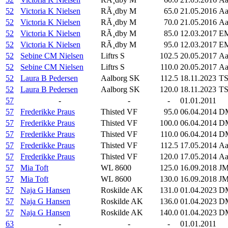
52
Victoria K Nielsen
RÃ¸dby M
65.0
21.05.2016
Aa
52
Victoria K Nielsen
RÃ¸dby M
70.0
21.05.2016
Aa
52
Victoria K Nielsen
RÃ¸dby M
85.0
12.03.2017
EM
52
Victoria K Nielsen
RÃ¸dby M
95.0
12.03.2017
EM
52
Sebine CM Nielsen
Liftrs S
102.5
20.05.2017
Aa
52
Sebine CM Nielsen
Liftrs S
110.0
20.05.2017
Aa
52
Laura B Pedersen
Aalborg SK
112.5
18.11.2023
TS
52
Laura B Pedersen
Aalborg SK
120.0
18.11.2023
TS
57
-
-
-
01.01.2011
57
Frederikke Praus
Thisted VF
95.0
06.04.2014
DM
57
Frederikke Praus
Thisted VF
100.0
06.04.2014
DM
57
Frederikke Praus
Thisted VF
110.0
06.04.2014
DM
57
Frederikke Praus
Thisted VF
112.5
17.05.2014
Aa
57
Frederikke Praus
Thisted VF
120.0
17.05.2014
Aa
57
Mia Toft
WL 8600
125.0
16.09.2018
JM
57
Mia Toft
WL 8600
130.0
16.09.2018
JM
57
Naja G Hansen
Roskilde AK
131.0
01.04.2023
DM
57
Naja G Hansen
Roskilde AK
136.0
01.04.2023
DM
57
Naja G Hansen
Roskilde AK
140.0
01.04.2023
DM
63
-
-
-
01.01.2011