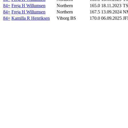
84+
Freja H Willumsen
Northern
165.0
18.11.2023
TS
84+
Freja H Willumsen
Northern
167.5
13.09.2024
NM
84+
Kamilla R Henriksen
Viborg BS
170.0
06.09.2025
JF