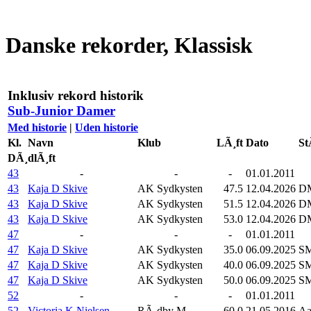
Danske rekorder, Klassisk
Inklusiv rekord historik
Sub-Junior Damer
Med historie
|
Uden historie
Kl.
Navn
Klub
LÃ¸ft
Dato
St
DÃ¸dlÃ¸ft
43
-
-
-
01.01.2011
43
Kaja D Skive
AK Sydkysten
47.5
12.04.2026
DM
43
Kaja D Skive
AK Sydkysten
51.5
12.04.2026
DM
43
Kaja D Skive
AK Sydkysten
53.0
12.04.2026
DM
47
-
-
-
01.01.2011
47
Kaja D Skive
AK Sydkysten
35.0
06.09.2025
SM
47
Kaja D Skive
AK Sydkysten
40.0
06.09.2025
SM
47
Kaja D Skive
AK Sydkysten
50.0
06.09.2025
SM
52
-
-
-
01.01.2011
52
Victoria K Nielsen
RÃ¸dby M
60.0
21.05.2016
Aa