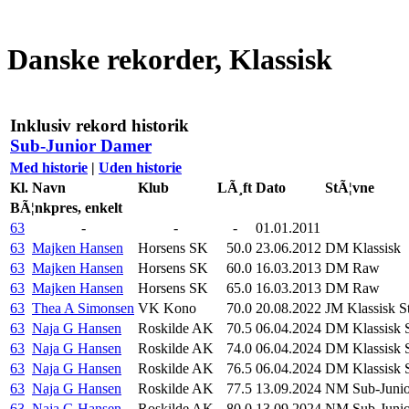
Danske rekorder, Klassisk
Inklusiv rekord historik
Sub-Junior Damer
Med historie
|
Uden historie
Kl.
Navn
Klub
LÃ¸ft
Dato
StÃ¦vne
BÃ¦nkpres, enkelt
63
-
-
-
01.01.2011
63
Majken Hansen
Horsens SK
50.0
23.06.2012
DM Klassisk
63
Majken Hansen
Horsens SK
60.0
16.03.2013
DM Raw
63
Majken Hansen
Horsens SK
65.0
16.03.2013
DM Raw
63
Thea A Simonsen
VK Kono
70.0
20.08.2022
JM Klassisk S
63
Naja G Hansen
Roskilde AK
70.5
06.04.2024
DM Klassisk S
63
Naja G Hansen
Roskilde AK
74.0
06.04.2024
DM Klassisk S
63
Naja G Hansen
Roskilde AK
76.5
06.04.2024
DM Klassisk S
63
Naja G Hansen
Roskilde AK
77.5
13.09.2024
NM Sub-Junior
63
Naja G Hansen
Roskilde AK
80.0
13.09.2024
NM Sub-Junior