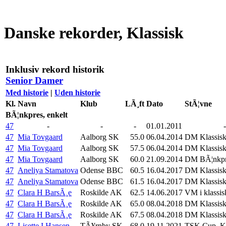
Danske rekorder, Klassisk
Inklusiv rekord historik
Senior Damer
Med historie
|
Uden historie
Kl.
Navn
Klub
LÃ¸ft
Dato
StÃ¦vne
BÃ¦nkpres, enkelt
47
-
-
-
01.01.2011
-
47
Mia Tovgaard
Aalborg SK
55.0
06.04.2014
DM Klassis
47
Mia Tovgaard
Aalborg SK
57.5
06.04.2014
DM Klassis
47
Mia Tovgaard
Aalborg SK
60.0
21.09.2014
DM BÃ¦nkpre
47
Aneliya Stamatova
Odense BBC
60.5
16.04.2017
DM Klassis
47
Aneliya Stamatova
Odense BBC
61.5
16.04.2017
DM Klassis
47
Clara H BarsÃ¸e
Roskilde AK
62.5
14.06.2017
VM i klassis
47
Clara H BarsÃ¸e
Roskilde AK
65.0
08.04.2018
DM Klassis
47
Clara H BarsÃ¸e
Roskilde AK
67.5
08.04.2018
DM Klassis
47
Lisette I Hansen
TÃ¥rnby SK
68.0
19.11.2021
TSK Cup, Kl