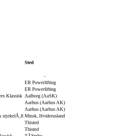
Sted
-
k
ER Powerlifting
k
ER Powerlifting
s Klassisk
Aalborg (AaSK)
k
Aarhus (Aarhus AK)
k
Aarhus (Aarhus AK)
k styrkelÃ¸ft
Minsk, Hviderusland
k
Thisted
k
Thisted
assisk
TÃ¥rnby