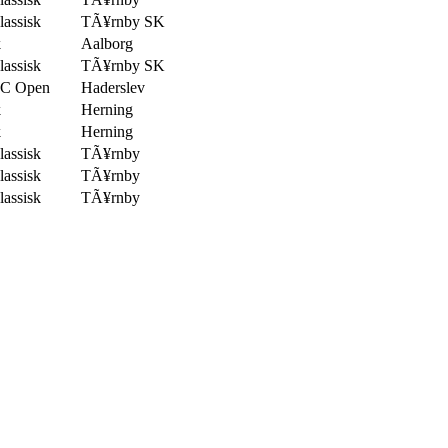
assisk
TÃ¥rnby SK
k
Aalborg
assisk
TÃ¥rnby SK
C Open
Haderslev
k
Herning
k
Herning
assisk
TÃ¥rnby
assisk
TÃ¥rnby
assisk
TÃ¥rnby