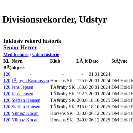
Divisionsrekorder, Udstyr
Inklusiv rekord historik
Senior Herrer
Med historie
|
Uden historie
Kl.
Navn
Klub
LÃ¸ft
Dato
StÃ¦vne
BÃ¦nkpres
120
-
-
-
01.01.2024
120
JÃ¸rgen Rasmussen
Horsens SK
155.0
20.01.2024
DM Hold R
120
Jens Jepsen
TÃ¥rnby SK
180.0
20.01.2024
DM Hold R
120
Jens Jepsen
TÃ¥rnby SK
192.5
20.01.2024
DM Hold R
120
Steffan Hansen
TÃ¥rnby SK
200.0
18.10.2025
DM Hold R
120
Steffan Hansen
TÃ¥rnby SK
215.0
18.10.2025
DM Hold R
120
Yilmaz Kocan
Horsens SK
230.0
06.12.2025
DM Hold F
120
Yilmaz Kocan
Horsens SK
240.0
06.12.2025
DM Hold F