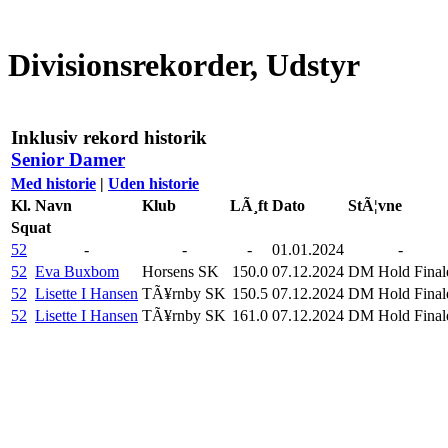
Divisionsrekorder, Udstyr
Inklusiv rekord historik
Senior Damer
Med historie
|
Uden historie
Kl.
Navn
Klub
LÃ¸ft
Dato
StÃ¦vne
Squat
52
-
-
-
01.01.2024
-
52
Eva Buxbom
Horsens SK
150.0
07.12.2024
DM Hold Final
52
Lisette I Hansen
TÃ¥rnby SK
150.5
07.12.2024
DM Hold Final
52
Lisette I Hansen
TÃ¥rnby SK
161.0
07.12.2024
DM Hold Final