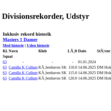
Divisionsrekorder, Udstyr
Inklusiv rekord historik
Masters 1 Damer
Med historie
|
Uden historie
Kl.
Navn
Klub
LÃ¸ft
Dato
StÃ¦vne
Squat
63
-
-
-
01.01.2024
63
Camilla K Cullum
KÃ¸benhavns SK
110.0
14.06.2025
DM Hold
63
Camilla K Cullum
KÃ¸benhavns SK
115.0
14.06.2025
DM Hold
63
Camilla K Cullum
KÃ¸benhavns SK
120.0
14.06.2025
DM Hold