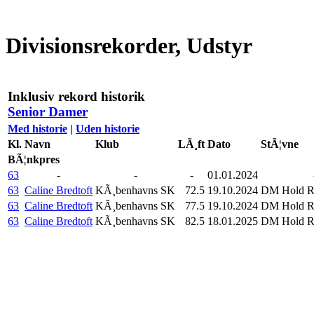
Divisionsrekorder, Udstyr
Inklusiv rekord historik
Senior Damer
Med historie
|
Uden historie
Kl.
Navn
Klub
LÃ¸ft
Dato
StÃ¦vne
BÃ¦nkpres
63
-
-
-
01.01.2024
63
Caline Bredtoft
KÃ¸benhavns SK
72.5
19.10.2024
DM Hold Ru
63
Caline Bredtoft
KÃ¸benhavns SK
77.5
19.10.2024
DM Hold Ru
63
Caline Bredtoft
KÃ¸benhavns SK
82.5
18.01.2025
DM Hold Ru