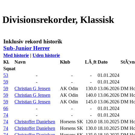
Divisionsrekorder, Klassisk
Inklusiv rekord historik
Sub-Junior Herrer
Med historie
|
Uden historie
Kl.
Navn
Klub
LÃ¸ft
Dato
StÃ¦vn
Squat
53
-
-
-
01.01.2024
59
-
-
-
01.01.2024
59
Christian G Jensen
AK Odin
130.0
13.06.2026
DM Hol
59
Christian G Jensen
AK Odin
140.0
13.06.2026
DM Hol
59
Christian G Jensen
AK Odin
145.0
13.06.2026
DM Hol
66
-
-
-
01.01.2024
74
-
-
-
01.01.2024
74
Christoffer Danielsen
Horsens SK
120.0
18.10.2025
DM Hol
74
Christoffer Danielsen
Horsens SK
130.0
18.10.2025
DM Hol
74
Christoffer Danielsen
Horsens SK
135.0
18.10.2025
DM Hol