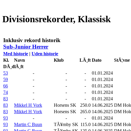
Divisionsrekorder, Klassisk
Inklusiv rekord historik
Sub-Junior Herrer
Med historie
|
Uden historie
Kl.
Navn
Klub
LÃ¸ft
Dato
StÃ¦vne
DÃ¸dlÃ¸ft
53
-
-
-
01.01.2024
59
-
-
-
01.01.2024
66
-
-
-
01.01.2024
74
-
-
-
01.01.2024
83
-
-
-
01.01.2024
83
Mikkel H Vork
Horsens SK
250.0
14.06.2025
DM Hold
83
Mikkel H Vork
Horsens SK
265.0
14.06.2025
DM Hold
93
-
-
-
01.01.2024
93
Martin C Buun
TÃ¥rnby SK
115.0
14.06.2025
DM Hold
93
Martin C Buun
TÃ¥rnby SK
125.0
14.06.2025
DM Hold