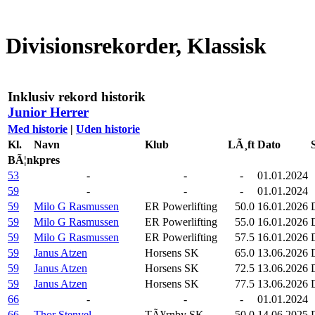
Divisionsrekorder, Klassisk
Inklusiv rekord historik
Junior Herrer
Med historie
|
Uden historie
Kl.
Navn
Klub
LÃ¸ft
Dato
BÃ¦nkpres
53
-
-
-
01.01.2024
59
-
-
-
01.01.2024
59
Milo G Rasmussen
ER Powerlifting
50.0
16.01.2026
59
Milo G Rasmussen
ER Powerlifting
55.0
16.01.2026
59
Milo G Rasmussen
ER Powerlifting
57.5
16.01.2026
59
Janus Atzen
Horsens SK
65.0
13.06.2026
59
Janus Atzen
Horsens SK
72.5
13.06.2026
59
Janus Atzen
Horsens SK
77.5
13.06.2026
66
-
-
-
01.01.2024
66
Thor Stenvel
TÃ¥rnby SK
50.0
14.06.2025