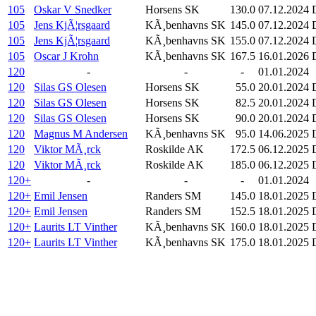
105
Oskar V Snedker
Horsens SK
130.0
07.12.2024
105
Jens KjÃ¦rsgaard
KÃ¸benhavns SK
145.0
07.12.2024
105
Jens KjÃ¦rsgaard
KÃ¸benhavns SK
155.0
07.12.2024
105
Oscar J Krohn
KÃ¸benhavns SK
167.5
16.01.2026
120
-
-
-
01.01.2024
120
Silas GS Olesen
Horsens SK
55.0
20.01.2024
120
Silas GS Olesen
Horsens SK
82.5
20.01.2024
120
Silas GS Olesen
Horsens SK
90.0
20.01.2024
120
Magnus M Andersen
KÃ¸benhavns SK
95.0
14.06.2025
120
Viktor MÃ¸rck
Roskilde AK
172.5
06.12.2025
120
Viktor MÃ¸rck
Roskilde AK
185.0
06.12.2025
120+
-
-
-
01.01.2024
120+
Emil Jensen
Randers SM
145.0
18.01.2025
120+
Emil Jensen
Randers SM
152.5
18.01.2025
120+
Laurits LT Vinther
KÃ¸benhavns SK
160.0
18.01.2025
120+
Laurits LT Vinther
KÃ¸benhavns SK
175.0
18.01.2025