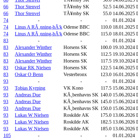
66
Thor Stenvel
TÃ¥rnby SK
52.5
14.06.2025
66
Thor Stenvel
TÃ¥rnby SK
55.0
14.06.2025
74
-
-
-
01.01.2024
74
Linus A RÃ¸nning-bÃ¦k
Odense BBC
110.0
18.01.2025
74
Linus A RÃ¸nning-bÃ¦k
Odense BBC
115.0
18.01.2025
83
-
-
-
01.01.2024
83
Alexander Winther
Horsens SK
100.0
19.10.2024
83
Alexander Winther
Horsens SK
112.5
19.10.2024
83
Alexander Winther
Horsens SK
117.5
19.10.2024
83
Oskar RK Nielsen
Horsens SK
122.5
14.06.2025
83
Oskar O Benn
Vesterbronx
123.0
16.01.2026
93
-
-
-
01.01.2024
93
Tobias Kyrping
VK Kono
117.5
15.06.2024
93
Andreas Due
KÃ¸benhavns SK
140.0
15.06.2024
93
Andreas Due
KÃ¸benhavns SK
145.0
15.06.2024
93
Andreas Due
KÃ¸benhavns SK
150.0
15.06.2024
93
Lukas W Nielsen
Roskilde AK
175.0
13.06.2026
93
Lukas W Nielsen
Roskilde AK
182.5
13.06.2026
93
Lukas W Nielsen
Roskilde AK
185.0
13.06.2026
105
-
-
-
01.01.2024