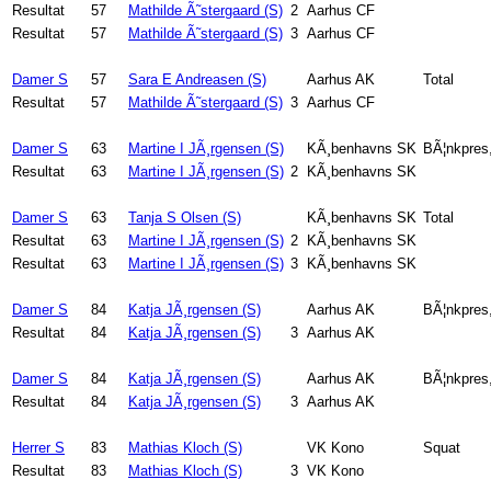
Resultat
57
Mathilde Ã˜stergaard (S)
2
Aarhus CF
Resultat
57
Mathilde Ã˜stergaard (S)
3
Aarhus CF
Damer S
57
Sara E Andreasen (S)
Aarhus AK
Total
Resultat
57
Mathilde Ã˜stergaard (S)
3
Aarhus CF
Damer S
63
Martine I JÃ¸rgensen (S)
KÃ¸benhavns SK
BÃ¦nkpres
Resultat
63
Martine I JÃ¸rgensen (S)
2
KÃ¸benhavns SK
Damer S
63
Tanja S Olsen (S)
KÃ¸benhavns SK
Total
Resultat
63
Martine I JÃ¸rgensen (S)
2
KÃ¸benhavns SK
Resultat
63
Martine I JÃ¸rgensen (S)
3
KÃ¸benhavns SK
Damer S
84
Katja JÃ¸rgensen (S)
Aarhus AK
BÃ¦nkpres
Resultat
84
Katja JÃ¸rgensen (S)
3
Aarhus AK
Damer S
84
Katja JÃ¸rgensen (S)
Aarhus AK
BÃ¦nkpres,
Resultat
84
Katja JÃ¸rgensen (S)
3
Aarhus AK
Herrer S
83
Mathias Kloch (S)
VK Kono
Squat
Resultat
83
Mathias Kloch (S)
3
VK Kono