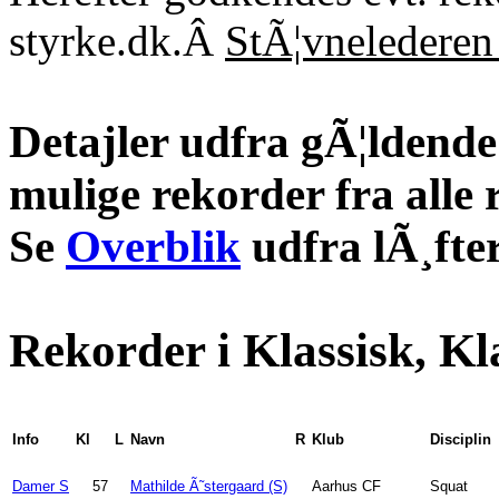
styrke.dk.Â
StÃ¦vnelederen 
Detajler udfra gÃ¦ldende 
mulige rekorder fra alle 
Se
Overblik
udfra lÃ¸fter
Rekorder i Klassisk, Kl
Info
Kl
L
Navn
R
Klub
Disciplin
Damer S
57
Mathilde Ã˜stergaard (S)
Aarhus CF
Squat