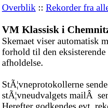
Overblik
::
Rekorder fra all
VM Klassisk i Chemnitz
Skemaet viser automatisk m
forhold til den eksisterende
afholdelse.
StÃ¦vneprotokollerne sendes
stÃ¦vneudvalgets mailÂ
sen
Herefter godkendes evt. re