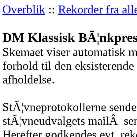
Overblik
::
Rekorder fra all
DM Klassisk BÃ¦nkpres
Skemaet viser automatisk m
forhold til den eksisterende
afholdelse.
StÃ¦vneprotokollerne sendes
stÃ¦vneudvalgets mailÂ
sen
Herefter godkendes evt. re