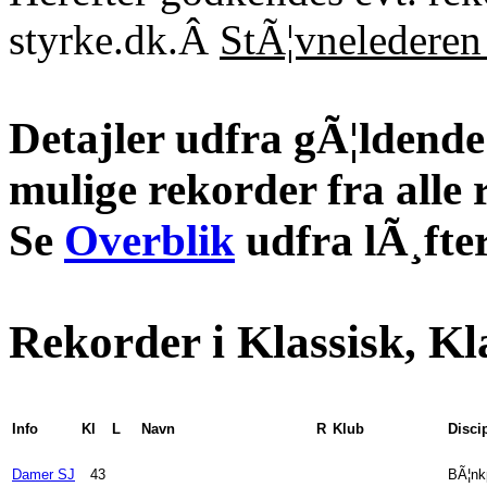
styrke.dk.Â
StÃ¦vnelederen 
Detajler udfra gÃ¦ldende 
mulige rekorder fra alle 
Se
Overblik
udfra lÃ¸fter
Rekorder i Klassisk, Kl
Info
Kl
L
Navn
R
Klub
Disci
Damer SJ
43
BÃ¦nk