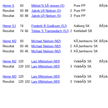
Herrer S
93
Mikkel N SÃ¸rensen (S)
Pure PP
BÃ¦nk
Resultat
93
88
Jakob LR Nielsen (S)
2
Pure PP
Resultat
93
88
Jakob LR Nielsen (S)
3
Pure PP
Herrer SJ
74
Frederik B Godiksen (SJ)
Aalborg SK
BÃ¦nk
Resultat
74
66
Tobias S Trampedach (SJ)
2
Kettlebell SB
Herrer M2
93
Michael Nielsen (M2)
KÃ¸benhavns SK
BÃ¦nk
Resultat
93
46
Michael Nielsen (M2)
2
KÃ¸benhavns SK
Resultat
93
46
Michael Nielsen (M2)
3
KÃ¸benhavns SK
Herrer M2
120
Lars Mikkelsen (M3)
VidebÃ¦k SK
BÃ¦nk
Resultat
120
102
Lars Mikkelsen (M3)
3
VidebÃ¦k SK
Herrer M3
120
Lars Mikkelsen (M3)
VidebÃ¦k SK
BÃ¦nk
Resultat
120
102
Lars Mikkelsen (M3)
3
VidebÃ¦k SK