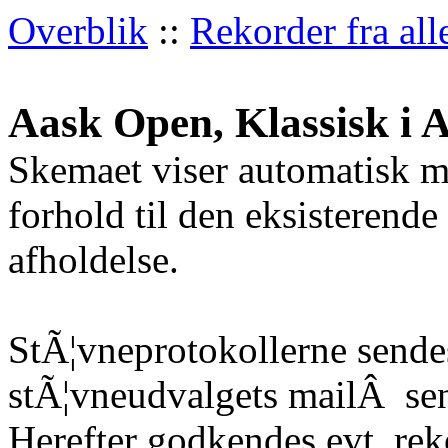
Overblik
::
Rekorder fra all
Aask Open, Klassisk i 
Skemaet viser automatisk m
forhold til den eksisterende
afholdelse.
StÃ¦vneprotokollerne sendes
stÃ¦vneudvalgets mailÂ
sen
Herefter godkendes evt. re