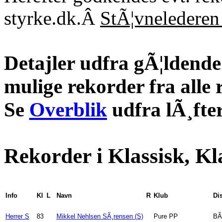
styrke.dk.Â
StÃ¦vnelederen 
Detajler udfra gÃ¦ldende 
mulige rekorder fra alle 
Se
Overblik
udfra lÃ¸fter
Rekorder i Klassisk, Kl
Info
Kl
L
Navn
R
Klub
Di
Herrer S
83
Mikkel Nehlsen SÃ¸rensen (S)
Pure PP
BÃ