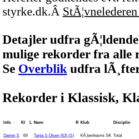
styrke.dk.Â
StÃ¦vnelederen 
Detajler udfra gÃ¦ldende 
mulige rekorder fra alle 
Se
Overblik
udfra lÃ¸fter
Rekorder i Klassisk, Kl
Info
Kl
L
Navn
R
Klub
Disciplin
Damer S
69
Tanja S Olsen (63) (S)
KÃ¸benhavns SK
Total