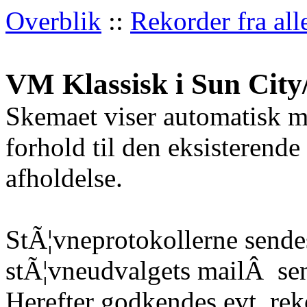
Overblik
::
Rekorder fra all
VM Klassisk i Sun City
Skemaet viser automatisk m
forhold til den eksisterende
afholdelse.
StÃ¦vneprotokollerne sendes
stÃ¦vneudvalgets mailÂ
sen
Herefter godkendes evt. re