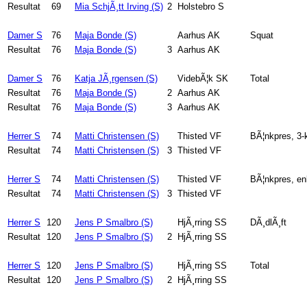
Resultat
69
Mia SchjÃ¸tt Irving (S)
2
Holstebro S
Damer S
76
Maja Bonde (S)
Aarhus AK
Squat
Resultat
76
Maja Bonde (S)
3
Aarhus AK
Damer S
76
Katja JÃ¸rgensen (S)
VidebÃ¦k SK
Total
Resultat
76
Maja Bonde (S)
2
Aarhus AK
Resultat
76
Maja Bonde (S)
3
Aarhus AK
Herrer S
74
Matti Christensen (S)
Thisted VF
BÃ¦nkpres, 3
Resultat
74
Matti Christensen (S)
3
Thisted VF
Herrer S
74
Matti Christensen (S)
Thisted VF
BÃ¦nkpres, en
Resultat
74
Matti Christensen (S)
3
Thisted VF
Herrer S
120
Jens P Smalbro (S)
HjÃ¸rring SS
DÃ¸dlÃ¸ft
Resultat
120
Jens P Smalbro (S)
2
HjÃ¸rring SS
Herrer S
120
Jens P Smalbro (S)
HjÃ¸rring SS
Total
Resultat
120
Jens P Smalbro (S)
2
HjÃ¸rring SS