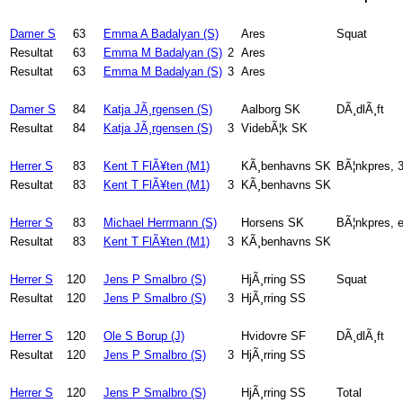
Damer S
63
Emma A Badalyan (S)
Ares
Squat
Resultat
63
Emma M Badalyan (S)
2
Ares
Resultat
63
Emma M Badalyan (S)
3
Ares
Damer S
84
Katja JÃ¸rgensen (S)
Aalborg SK
DÃ¸dlÃ¸ft
Resultat
84
Katja JÃ¸rgensen (S)
3
VidebÃ¦k SK
Herrer S
83
Kent T FlÃ¥ten (M1)
KÃ¸benhavns SK
BÃ¦nkpres, 
Resultat
83
Kent T FlÃ¥ten (M1)
3
KÃ¸benhavns SK
Herrer S
83
Michael Herrmann (S)
Horsens SK
BÃ¦nkpres, e
Resultat
83
Kent T FlÃ¥ten (M1)
3
KÃ¸benhavns SK
Herrer S
120
Jens P Smalbro (S)
HjÃ¸rring SS
Squat
Resultat
120
Jens P Smalbro (S)
3
HjÃ¸rring SS
Herrer S
120
Ole S Borup (J)
Hvidovre SF
DÃ¸dlÃ¸ft
Resultat
120
Jens P Smalbro (S)
3
HjÃ¸rring SS
Herrer S
120
Jens P Smalbro (S)
HjÃ¸rring SS
Total