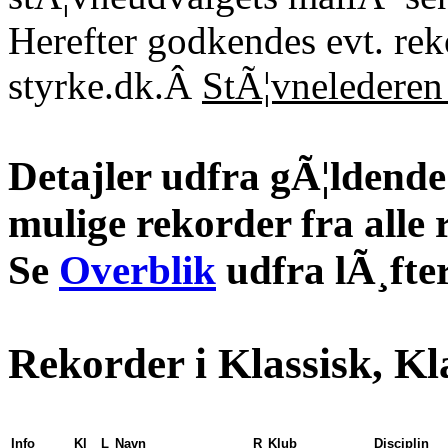
Herefter godkendes evt. re
styrke.dk.Â
StÃ¦vnelederen 
Detajler udfra gÃ¦ldende 
mulige rekorder fra alle 
Se
Overblik
udfra lÃ¸fter
Rekorder i Klassisk, Kl
Info
Kl
L
Navn
R
Klub
Disciplin