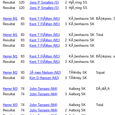
Resultat
120
Jens P Smalbro (S)
2
HjÃ¸rring SS
Resultat
120
Jens P Smalbro (S)
3
HjÃ¸rring SS
Herrer M1
83
Kent T FlÃ¥ten (M1)
KÃ¸benhavns SK
BÃ¦nkpres, 
Resultat
83
Kent T FlÃ¥ten (M1)
3
KÃ¸benhavns SK
Herrer M1
83
Kent T FlÃ¥ten (M1)
KÃ¸benhavns SK
Total
Resultat
83
Kent T FlÃ¥ten (M1)
2
KÃ¸benhavns SK
Resultat
83
Kent T FlÃ¥ten (M1)
3
KÃ¸benhavns SK
Herrer M1
83
Kent T FlÃ¥ten (M1)
KÃ¸benhavns SK
BÃ¦nkpres, e
Resultat
83
Kent T FlÃ¥ten (M1)
3
KÃ¸benhavns SK
Herrer M2
93
JÃ¸rgen Nielsen (M2)
TÃ¥rnby SK
Squat
Resultat
93
Kim D Hansen (M2)
3
TÃ¥rnby SK
Herrer M3
74
John Terragni (M4)
Aalborg SK
DÃ¸dlÃ¸ft
Resultat
74
John Terragni (M4)
3
Aalborg SK
Herrer M3
74
John Terragni (M4)
Aalborg SK
Total
Resultat
74
John Terragni (M4)
2
Aalborg SK