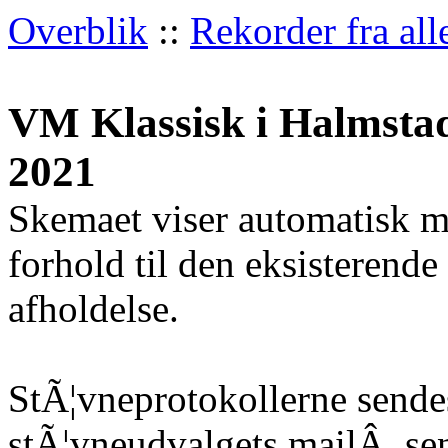
Overblik
::
Rekorder fra all
VM Klassisk i Halmstad
2021
Skemaet viser automatisk m
forhold til den eksisterende
afholdelse.
StÃ¦vneprotokollerne sendes
stÃ¦vneudvalgets mailÂ
sen