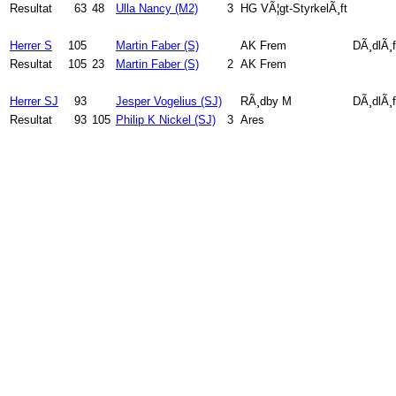
Resultat
63
48
Ulla Nancy (M2)
3
HG VÃ¦gt-StyrkelÃ¸ft
Herrer S
105
Martin Faber (S)
AK Frem
DÃ¸dlÃ¸f
Resultat
105
23
Martin Faber (S)
2
AK Frem
Herrer SJ
93
Jesper Vogelius (SJ)
RÃ¸dby M
DÃ¸dlÃ¸f
Resultat
93
105
Philip K Nickel (SJ)
3
Ares