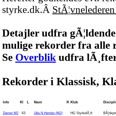
styrke.dk.Â
StÃ¦vnelederen 
Detajler udfra gÃ¦ldende 
mulige rekorder fra alle 
Se
Overblik
udfra lÃ¸fter
Rekorder i Klassisk, Kl
Info
Kl
L
Navn
R
Klub
Discipli
Damer M2
63
Ulla N Hembo (M2)
HG StyrkelÃ¸ft
BÃ¦nkpr