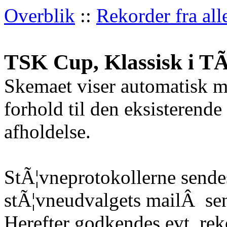
Overblik
::
Rekorder fra all
TSK Cup, Klassisk i T
Skemaet viser automatisk m
forhold til den eksisterende
afholdelse.
StÃ¦vneprotokollerne sendes
stÃ¦vneudvalgets mailÂ
sen
Herefter godkendes evt. re