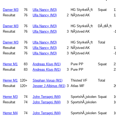
Damer M3
76
Ulla Nancy (M3)
HG StyrkelÃ¸ft
Squat
1
Resultat
76
Ulla Nancy (M3)
2
NÃ¦stved AK
1
Damer M3
76
Ulla Nancy (M3)
HG StyrkelÃ¸ft
DÃ¸dlÃ¸ft
Resultat
76
Ulla Nancy (M3)
3
NÃ¦stved AK
-
Damer M3
76
Ulla Nancy (M3)
HG StyrkelÃ¸ft
Total
Resultat
76
Ulla Nancy (M3)
2
NÃ¦stved AK
1
Resultat
76
Ulla Nancy (M3)
3
NÃ¦stved AK
-
Herrer M1
83
Andreas Klug (M1)
Pure PP
Squat
2
Resultat
83
Andreas Klug (M1)
3
Pure PP
2
Herrer M1
120+
Stephan Vorup (M1)
Thisted VF
Total
Resultat
120+
Jesper J Albinus (M1)
3
Atlas MF
2
Herrer M3
74
John Terragni (M4)
SportshÃ¸jskolen
Squat
1
Resultat
74
John Terragni (M4)
3
SportshÃ¸jskolen
1
Herrer M4
74
John Terragni (M4)
SportshÃ¸jskolen
Squat
1