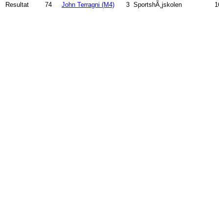
Resultat
74
John Terragni (M4)
3
SportshÃ¸jskolen
1