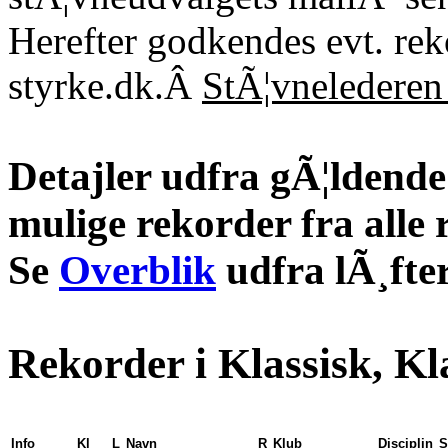
Herefter godkendes evt. re
styrke.dk.Â
StÃ¦vnelederen 
Detajler udfra gÃ¦ldende 
mulige rekorder fra alle 
Se
Overblik
udfra lÃ¸fter
Rekorder i Klassisk, Kl
Info
Kl
L
Navn
R
Klub
Disciplin
S