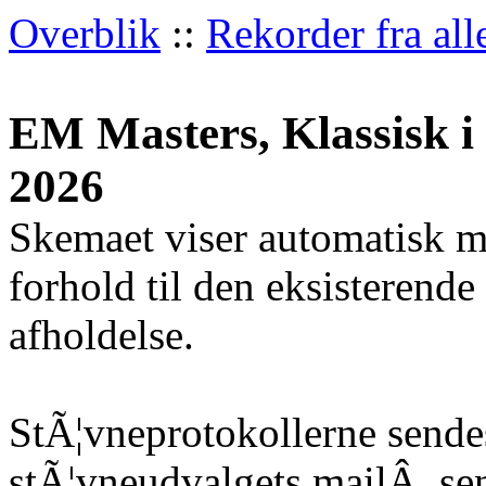
Overblik
::
Rekorder fra all
EM Masters, Klassisk i
2026
Skemaet viser automatisk m
forhold til den eksisterende
afholdelse.
StÃ¦vneprotokollerne sendes
stÃ¦vneudvalgets mailÂ
sen