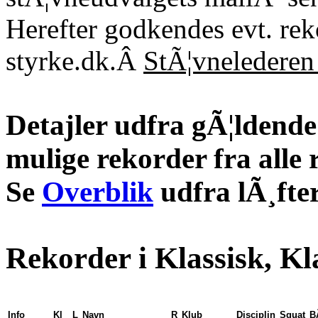
Herefter godkendes evt. re
styrke.dk.Â
StÃ¦vnelederen 
Detajler udfra gÃ¦ldende 
mulige rekorder fra alle 
Se
Overblik
udfra lÃ¸fter
Rekorder i Klassisk, Kl
Info
Kl
L
Navn
R
Klub
Disciplin
Squat
B