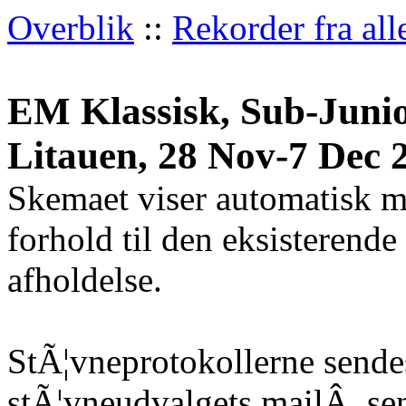
Overblik
::
Rekorder fra all
EM Klassisk, Sub-Junior
Litauen, 28 Nov-7 Dec 
Skemaet viser automatisk m
forhold til den eksisterende
afholdelse.
StÃ¦vneprotokollerne sendes
stÃ¦vneudvalgets mailÂ
sen