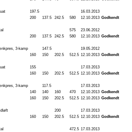
uat
197.5
16.03.2013
200
.0
137.5
242.5
580
.0
12.10.2013
Godkendt
tal
575
.0
23.06.2012
200
.0
137.5
242.5
580
.0
12.10.2013
Godkendt
nkpres, 3-kamp
147.5
19.05.2012
160
.0
150
.0
202.5
512.5
12.10.2013
Godkendt
uat
155
.0
17.03.2013
160
.0
150
.0
202.5
512.5
12.10.2013
Godkendt
nkpres, 3-kamp
117.5
17.03.2013
140
.0
140
.0
160
.0
470
.0
12.10.2013
Godkendt
160
.0
150
.0
202.5
512.5
12.10.2013
Godkendt
dløft
200
.0
17.03.2013
160
.0
150
.0
202.5
512.5
12.10.2013
Godkendt
tal
472.5
17.03.2013