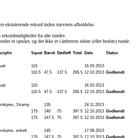
en eksisterende rekord inden stævnets afholdelse.
 rekordmuligheder fra alle runder.
rder er opnået, og det ikke er i løfterens sidste (eller bedste) runde.
sciplin
Squat
Bænk
Dødløft
Total
Dato
Status
uat
110
.0
16.03.2013
110.5
47.5
137.5
295.5
12.10.2013
Godkendt
uat
110
.0
16.03.2013
110.5
47.5
137.5
295.5
12.10.2013
Godkendt
nkpres, 3-kamp
135
.0
24.11.2013
175
.0
140
.0
75
.0
397.5
12.10.2013
Godkendt
175
.0
147.5
75
.0
397.5
12.10.2013
Godkendt
nkpres, enkelt
145
.0
17.08.2013
175
.0
147.5
75
.0
397.5
12.10.2013
Godkendt