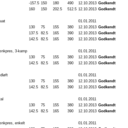
-157.5
150
.0
180
.0
490
.0
12.10.2013
Godkendt
160
.0
150
.0
202.5
512.5
12.10.2013
Godkendt
uat
01.01.2011
130
.0
75
.0
155
.0
380
.0
12.10.2013
Godkendt
137.5
82.5
165
.0
390
.0
12.10.2013
Godkendt
142.5
82.5
165
.0
390
.0
12.10.2013
Godkendt
nkpres, 3-kamp
01.01.2011
130
.0
75
.0
155
.0
380
.0
12.10.2013
Godkendt
142.5
82.5
165
.0
390
.0
12.10.2013
Godkendt
dløft
01.01.2011
130
.0
75
.0
155
.0
380
.0
12.10.2013
Godkendt
142.5
82.5
165
.0
390
.0
12.10.2013
Godkendt
tal
01.01.2011
130
.0
75
.0
155
.0
380
.0
12.10.2013
Godkendt
142.5
82.5
165
.0
390
.0
12.10.2013
Godkendt
nkpres, enkelt
01.01.2011