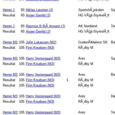
Herrer J
93
Niklas Lausten (J)
SportshÃ¸jskolen
Sq
Resultat
93
Asger Gerrild (J)
HG VÃ¦gt-StyrkelÃ¸ft
Herrer J
93
Rasmus B BjÃ¸rkmann (J)
AK Nordland
To
Resultat
93
Asger Gerrild (J)
HG VÃ¦gt-StyrkelÃ¸ft
Herrer M2
105
John Lukassen (M2)
GudenÃ¥dalens SK
Bæ
Resultat
105
Finn Knudsen (M3)
RÃ¸dby M
Herrer M3
105
Harry Vestergaard (M3)
Ares
Sq
Resultat
105
Finn Knudsen (M3)
RÃ¸dby M
Herrer M3
105
Harry Vestergaard (M3)
Ares
Bæ
Resultat
105
Finn Knudsen (M3)
1
RÃ¸dby M
Resultat
105
Finn Knudsen (M3)
RÃ¸dby M
Herrer M3
105
Harry Vestergaard (M3)
Ares
Dø
Resultat
105
Finn Knudsen (M3)
RÃ¸dby M
Herrer M3
105
Harry Vestergaard (M3)
Ares
To