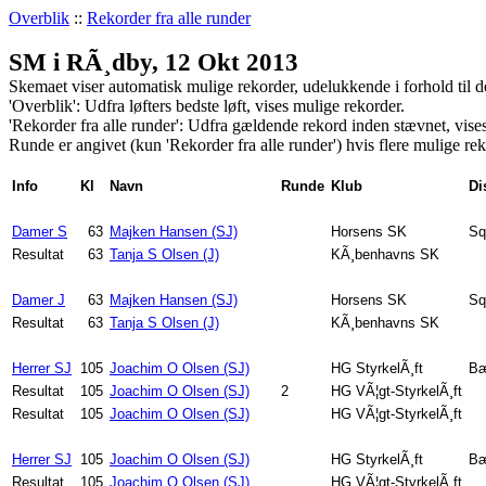
Overblik
::
Rekorder fra alle runder
SM i RÃ¸dby, 12 Okt 2013
Skemaet viser automatisk mulige rekorder, udelukkende i forhold til d
'Overblik': Udfra løfters bedste løft, vises mulige rekorder.
'Rekorder fra alle runder': Udfra gældende rekord inden stævnet, vises
Runde er angivet (kun 'Rekorder fra alle runder') hvis flere mulige reko
Info
Kl
Navn
Runde
Klub
Di
Damer S
63
Majken Hansen (SJ)
Horsens SK
Sq
Resultat
63
Tanja S Olsen (J)
KÃ¸benhavns SK
Damer J
63
Majken Hansen (SJ)
Horsens SK
Sq
Resultat
63
Tanja S Olsen (J)
KÃ¸benhavns SK
Herrer SJ
105
Joachim O Olsen (SJ)
HG StyrkelÃ¸ft
Bæ
Resultat
105
Joachim O Olsen (SJ)
2
HG VÃ¦gt-StyrkelÃ¸ft
Resultat
105
Joachim O Olsen (SJ)
HG VÃ¦gt-StyrkelÃ¸ft
Herrer SJ
105
Joachim O Olsen (SJ)
HG StyrkelÃ¸ft
Bæ
Resultat
105
Joachim O Olsen (SJ)
HG VÃ¦gt-StyrkelÃ¸ft