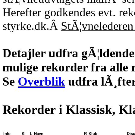
Herefter godkendes evt. re
styrke.dk.Â
StÃ¦vnelederen 
Detajler udfra gÃ¦ldende 
mulige rekorder fra alle 
Se
Overblik
udfra lÃ¸fter
Rekorder i Klassisk, Kl
Info
Kl
L
Navn
R
Klub
Disc