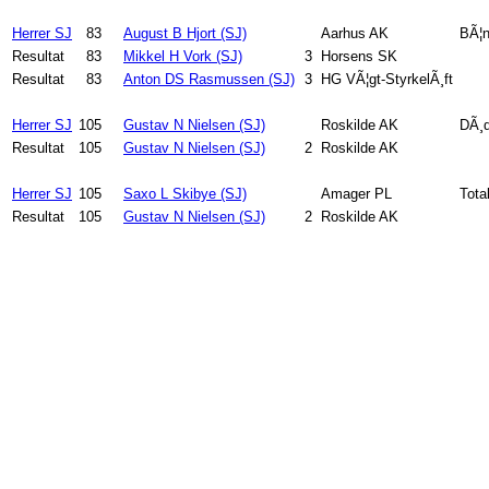
Herrer SJ
83
August B Hjort (SJ)
Aarhus AK
BÃ¦n
Resultat
83
Mikkel H Vork (SJ)
3
Horsens SK
Resultat
83
Anton DS Rasmussen (SJ)
3
HG VÃ¦gt-StyrkelÃ¸ft
Herrer SJ
105
Gustav N Nielsen (SJ)
Roskilde AK
DÃ¸d
Resultat
105
Gustav N Nielsen (SJ)
2
Roskilde AK
Herrer SJ
105
Saxo L Skibye (SJ)
Amager PL
Tota
Resultat
105
Gustav N Nielsen (SJ)
2
Roskilde AK