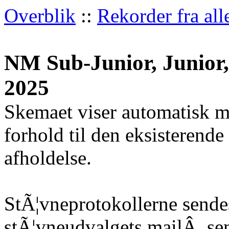
Overblik
::
Rekorder fra all
NM Sub-Junior, Junior, 
2025
Skemaet viser automatisk m
forhold til den eksisterende
afholdelse.
StÃ¦vneprotokollerne sendes
stÃ¦vneudvalgets mailÂ
sen