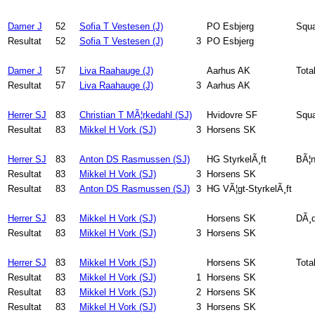
Damer J
52
Sofia T Vestesen (J)
PO Esbjerg
Squ
Resultat
52
Sofia T Vestesen (J)
3
PO Esbjerg
Damer J
57
Liva Raahauge (J)
Aarhus AK
Tota
Resultat
57
Liva Raahauge (J)
3
Aarhus AK
Herrer SJ
83
Christian T MÃ¦rkedahl (SJ)
Hvidovre SF
Squ
Resultat
83
Mikkel H Vork (SJ)
3
Horsens SK
Herrer SJ
83
Anton DS Rasmussen (SJ)
HG StyrkelÃ¸ft
BÃ¦n
Resultat
83
Mikkel H Vork (SJ)
3
Horsens SK
Resultat
83
Anton DS Rasmussen (SJ)
3
HG VÃ¦gt-StyrkelÃ¸ft
Herrer SJ
83
Mikkel H Vork (SJ)
Horsens SK
DÃ¸d
Resultat
83
Mikkel H Vork (SJ)
3
Horsens SK
Herrer SJ
83
Mikkel H Vork (SJ)
Horsens SK
Tota
Resultat
83
Mikkel H Vork (SJ)
1
Horsens SK
Resultat
83
Mikkel H Vork (SJ)
2
Horsens SK
Resultat
83
Mikkel H Vork (SJ)
3
Horsens SK